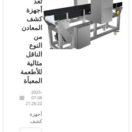
تعد
الأغذية.
أجهزة
إحدى
كشف
الطرق
المعادن
للتحقق من
خلو الطعام
من
الذي نتناوله
النوع
من ملوثات
الناقل
معدنية
مثالية
ضارة هي
استخدام
للأطعمة
أجهزة
المعبأة
كشف
المعادن.
2025-
07-08
لقد تم
21:26:22
تطوير
أجهزة
أجهزة
كشف
كشف
المعادن...
المعادن