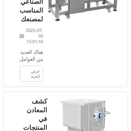
الصناعي
في هذه
المناسب
المقالة،
لمصنعك
نستعرض
أهمية فواصل
2025-07-
المعادن
30
الحساسة
15:01:16
للغاية
هناك العديد
للبلاستيك،
من العوامل
و...
التي يجب
عرض
مراعاتها
المزيد
عند اختيار
كاشف
المعادن
كشف
الصناعي
المناسب
المعادن
لمصنعك.
في
تُستخدم
المنتجات
أجهزة