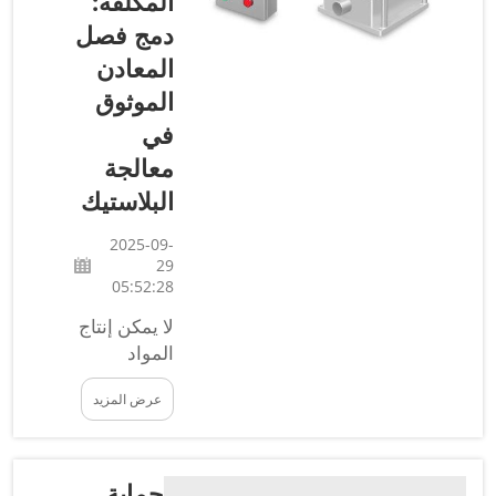
المكلفة:
الرائدة في
دمج فصل
تصنيع
المعادن
كاشفات
الموثوق
المعادن
السائلة
في
المخصصة،
معالجة
فعالةً مثبتةً
البلاستيك
للمصنّعين
الذين يسعون
2025-09-
إلى حماية
29
منتجاتهم
05:52:28
السائلة ...
لا يمكن إنتاج
المواد
البلاستيكية
عرض المزيد
دون إزالة
المعادن.
فهي تُستخدم
للحفاظ على
حماية