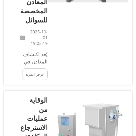
المعادن
أجل تحسين
المخصصة
الثقة...
للسوائل
2025-10-
01
19:03:19
يُعد اكتشاف
المعادن في
السوائل أمرًا
عرض المزيد
ضروريًا
لضمان جودة
وسلامة
المنتجات
الوقاية
التي
من
نستخدمها.
عمليات
وتُعد سلسلة
الاسترجاع
COSO، وهي
الشركة