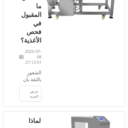
يعتقد
ما
الكاشف
المقبول
وجود قطعة
في
معدنية في
فحص
مكان لا يوجد
فيه أي
الأغذية؟
معدن. عندما
تحدث
2025-07-
08
إنذارات
21:12:51
خاطئة أثناء
الشعور
هذه المهمة
المهمة
بالثقة بأن
مواردنا
المتمثلة في
عرض
فحص
الغذائية
المزيد
آمنة
الأغذية...
للاستهلاك
يُعد جانبًا
لماذا
مهمًا في
صناعة