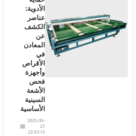
منتجاتنا
الأدوية:
وحمايتها. إذا
عناصر
لم نقم بذلك،
الكشف
فقد يكون
ذلك مكلفًا
عن
جدًا. فوائد
المعادن
فصل
في
المعادن في
الأقراص
تصنيع
البلاستيك:
وأجهزة
يجب ألا
فحص
تحتوي
الأشعة
المنتجات
السينية
البلاستيكية
على
الأساسية
معادن...
2025-09-
27
22:53:15