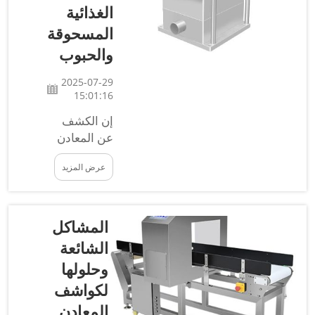
الغذائية
كشف
المعادن في
المسحوقة
البيئات
والحبوب
الصناعية
لضمان
2025-07-29
سلامة
15:01:16
وجودة
إن الكشف
المنتجات
عن المعادن
من خلال
هو خطوة
اكتشاف
عرض المزيد
حاسمة
التلوث
لضمان سلامة
المعدني...
طعامنا عند
تناوله. فهو
المشاكل
يضمن عدم
الشائعة
وجود قطع
وحلولها
معدنية صغيرة
لكواشف
في طعامك
قد تؤذيك عند
المعادن