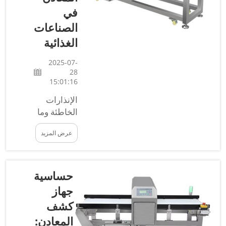
تناوله. يمكن
في
أن تحتوي
الصناعات
المساحيق
الغذائية
والأطعمة
الحبيبية
2025-07-
بشكل عرضي
28
على جزيئات
15:01:16
معدنية نتيجة
الإنذارات
لـ...
الخاطئة وما
يجب القيام
عرض المزيد
به حيالها:
يمكن أحيانًا
أن تُطلق
كواشف
حساسية
المعادن
جهاز
الغذائية
كشف
إنذارًا خاطئًا.
المعادن:
بمعنى آخر،