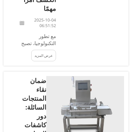
مهمًا
2025-10-04
06:51:52
مع تطور
التكنولوجيا، تصبح
مراقبة الجودة
عرض المزيد
المكثفة جدًا في
مجال الكشف
أكثر أهمية
باطراد. في شركة
ضمان
COSO، نحن
نقاء
ندرك مدى أهمية
المنتجات
أن تحمي
السائلة:
الاختبارات
الصارمة السمعة
دور
وتحمي
كاشفات
المستهلكين. من