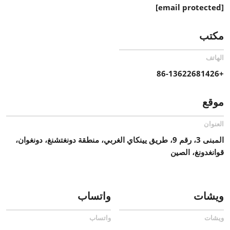
[email protected]
مكتب
الهاتف
+86-13622681426
موقع
العنوان
المبنى 3، رقم 9، طريق يينكاي الغربي، منطقة دونغتشنغ، دونغوان،
قوانغدونغ، الصين
ويشات
واتساب
ويشات
واتساب