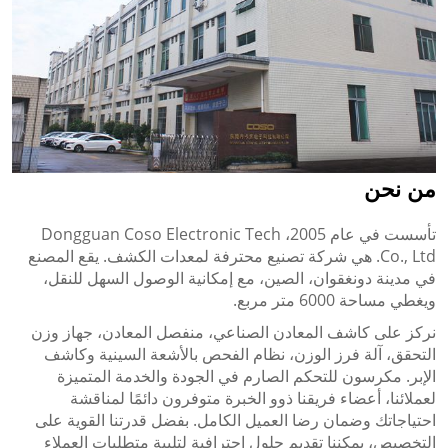
من نحن
تأسست في عام 2005، Dongguan Coso Electronic Tech
Co., Ltd. هي شركة تصنيع محترفة لمعدات الكشف. يقع المصنع
في مدينة دونغقوان، الصين، مع إمكانية الوصول السهل للنقل،
ويغطي مساحة 6000 متر مربع.
نركز على كاشف المعادن الصناعي، منفصل المعادن، جهاز وزن
التحقق، آلة فرز الوزن، نظام الفحص بالأشعة السينية وكاشف
الإبر. مكرسون للتحكم الصارم في الجودة والخدمة المتميزة
لعملائنا، أعضاء فريقنا ذوو الخبرة متوفرون دائمًا لمناقشة
احتياجاتك وضمان رضا العميل الكامل. بفضل قدرتنا القوية على
التخصيص، يمكننا تقديم حلول احترافية لتلبية متطلبات العملاء