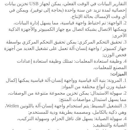
التقارير البيانات في الوقت الفعلي، يمكن لجهاز USB تخزين بيانات
إحصائية لمدة تزيد عن سنة واحدة (بحاجة إلى توفير)، ويمكن في
أي وقت الإمساك بحالة الإنتاج.
2. الواجهة: تم احتياط واجهة قياسية، مما يسهل إدارة البيانات،
ويمكنها الاتصال بشبكة اتصال مع جهاز الكمبيوتر والأجهزة الذكية
الأخرى;
3. تحقيق التحكم المركزي: يمكن تحقيق التحكم المركزي بواسطة
جهاز كمبيوتر / واجهة إنسان-آلة تعمل على تشغيل العديد من أجهزة
فحص الوزن;
4. وظيفة استعادة المعلمات: تمتلك وظيفة استعادة إعدادات
المصنع للمعلمات.
الميزات:
1. المرونة: بنية آلة قياسية وواجهة إنسان-آلة قياسية يمكنها إكمال
عملية وزن أنواع مختلفة من المواد;
2. سهولة الاستبدال: يمكن تخزين مجموعة متنوعة من الوصفات،
مما يسهل استبدال مواصفات المنتج;
3. التشغيل البسيط: يتم استخدام واجهة إنسان-آلة باللونين Weilen،
وهي ذكية بالكامل، ومصممة بطريقة ودية للمستخدم;
4. سهولة الصيانة: يسهل فك ناقل الحزام، وسهولة التركيب،
الصيانة والتنظيف;