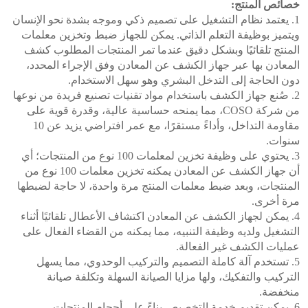
خصائص المنتج:
1. يعتمد نظام التشغيل على تصميم ذكي وموجه بشدة نحو الإنسان
ويتميز بوظيفة التعلم الذاتي. يمكن للجهاز ضبط وتخزين معلمات
المنتج تلقائيًا وبشكل دقيق عندما تمر المنتجات المطلوب كشف
المعادن بها عبر جهاز الكشف عن المعادن وفق الإجراء المحدد،
دون الحاجة إلى التدخل البشري وهو سهل الاستخدام.
2. صُنع جهاز الكشف باستخدام مواد تقنيات تصنيع فريدة من نوعها
من شركة COSO، مما يمنحه حساسية عالية، وقدرة قوية على
مقاومة التداخل، وأداءً مستقرًا، مع عمر افتراضي يزيد عن 10
سنوات.
3. يحتوي على وظيفة تخزين لمعلمات 100 نوع من المنتجات؛ أي
أن جهاز الكشف عن المعادن يمكنه تخزين معلمات 100 نوع من
المنتجات، وبعد ضبط معلمات المنتج مرة واحدة، لا حاجة لضبطها
مرة أخرى.
4. يمكن لجهاز الكشف عن المعادن اكتشاف الأعطال تلقائيًا أثناء
التشغيل ولديه وظيفة التنبيه، مما يمكنه من القضاء الفعال على
عمليات الكشف غير الفعالة.
5. تستخدم آلة كاملة التصميم والتركيب الوحدوي، مما يسهل
التركيب والتفكيك، ولها مزايا الصيانة السهلة وتكلفة صيانة
منخفضة.
6. يمكن تقديم خدمة التخصيص بناءً على أحجام المنتجات