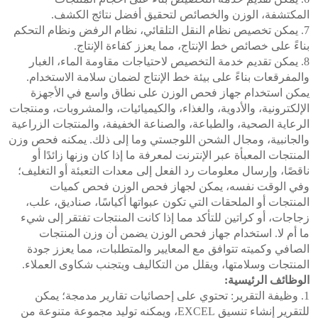
المكتشفة، الوزن والخصائص لتحقيق أفضل نتائج الكشف.
7. يمكن تخصيص نظام النقل التلقائي، نظام الرفض ونظام التحكم
بناءً على خصائص خط الإنتاج، مما يعزز كفاءة الإنتاج.
8. يمكن تقديم خدمة التخصيص لاحتياجات مقاومة الماء، الغبار
والمفرقعات بناءً على بيئة خط الإنتاج لضمان سلامة الاستخدام.
يمكن استخدام جهاز فحص الوزن على نطاق واسع في الأجهزة
الإلكترونية، والأدوية، والغذاء، والكيميائيات، والمشروبات، ومنتجات
الرعاية الصحية، والطباعة، والصناعة الخفيفة، والمنتجات الزراعية
والجانبية، ومجال الشحن اللوجستي وما إلى ذلك. يمكنه فحص وزن
المنتجات المعبأة عبر الإنترنت لمعرفة ما إذا كان وزنها زائدًا أو
ناقصًا، وإرسال معلومات رد الفعل إلى معدات التعبئة أو التغليف؛
وفي الوقت نفسه، يمكن لجهاز فحص الوزن فحص كميات
المنتجات أو الملحقات التي تكون عبواتها أكياسًا، صناديق، علب،
زجاجات، أو كراتين للتأكد مما إذا كانت المنتجات تفتقر إلى شيء
ما أم لا. استخدام جهاز فحص الوزن يضمن أن وزن المنتجات
الصافي وكميته تتوافق مع المعايير والمتطلبات، مما يعزز جودة
المنتجات وسلامتها، ويقلل من التكاليف ويتجنب شكاوى العملاء.
الوظائف الرئيسية:
1. وظيفة التقرير: تحتوي على إحصائيات تقارير مدمجة؛ يمكن
للتقرير إنشاء تنسيق EXCEL، ويمكنه توليد مجموعة متنوعة من