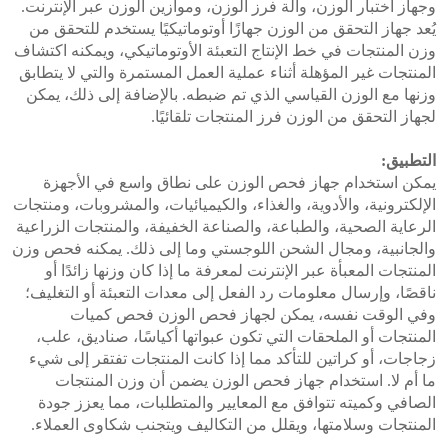
وجهاز اختبار الوزن، وآلة فرز الوزن، وموازين الوزن عبر الإنترنت.
يُعد جهاز التحقق من الوزن جهازًا أوتوماتيكيًا يستخدم للتحقق من
وزن المنتجات في خط الإنتاج التعبئة الأوتوماتيكي، ويمكنه اكتشاف
المنتجات غير المؤهلة أثناء عملية العمل المستمرة والتي لا يتطابق
وزنها مع الوزن القياسي الذي تم ضبطه. بالإضافة إلى ذلك، يمكن
لجهاز التحقق من الوزن فرز المنتجات تلقائيًا.
التطبيق:
يمكن استخدام جهاز فحص الوزن على نطاق واسع في الأجهزة
الإلكترونية، والأدوية، والغذاء، والكيميائيات، والمشروبات، ومنتجات
الرعاية الصحية، والطباعة، والصناعة الخفيفة، والمنتجات الزراعية
والجانبية، ومجال الشحن اللوجستي وما إلى ذلك. يمكنه فحص وزن
المنتجات المعبأة عبر الإنترنت لمعرفة ما إذا كان وزنها زائدًا أو
ناقصًا، وإرسال معلومات رد الفعل إلى معدات التعبئة أو التغليف؛
وفي الوقت نفسه، يمكن لجهاز فحص الوزن فحص كميات
المنتجات أو الملحقات التي تكون عبواتها أكياسًا، صناديق، علب،
زجاجات، أو كراتين للتأكد مما إذا كانت المنتجات تفتقر إلى شيء
ما أم لا. استخدام جهاز فحص الوزن يضمن أن وزن المنتجات
الصافي وكميته تتوافق مع المعايير والمتطلبات، مما يعزز جودة
المنتجات وسلامتها، ويقلل من التكاليف ويتجنب شكاوى العملاء.