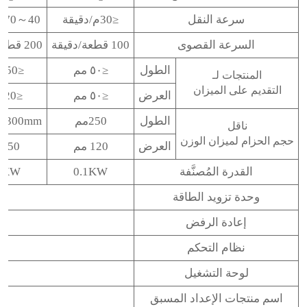
سرعة النقل
≤30م/دقيقة
40～70م/دقيقة
السرعة القصوى
100 قطعة/دقيقة
200 قطعة/دقيقة
الطول
≤٥٠ مم
≤150 مم
المنتجات لـ
التقديم على الميزان
العرض
≤٥٠ مم
≤120مم
الطول
250مم
/300mm
ناقل
حجم الحزام لميزان الوزن
العرض
120 مم
150مم
القدرة المُصنَّفة
0.1KW
1KW
وحدة تزويد الطاقة
إعادة الرفض
نظام التحكم
لوحة التشغيل
اسم منتجات الإعداد المسبق