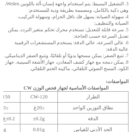
3. التشغيل البسيط: يتم استخدام واجهة إنسان-آلة باللونين Weilen،
وهي ذكية بالكامل، ومصممة بطريقة ودية للمستخدم;
4. سهولة الصيانة: يسهل فك ناقل الحزام، وسهولة التركيب،
الصيانة والتنظيف;
5. سرعة قابلة للتعديل: تستخدم محرك تحكم متغير التردد، يمكن
تعديل السرعة حسب الحاجة;
6. عالي السرعة، عالي الدقة: يستخدم المستشعرات الرقمية
عالية الدقة;
7. تتبع الصفر: يمكن مسحها يدويًا أو تلقائيًا، وتتبع الصفر الديناميكي.
8. يمكن دمجه مع جهاز كشف المعادن، جهاز الأشعة السينية، جهاز
الكود، المسح الضوئي التلقائي، ماكينة الختم التلقائي.
المواصفات:
المواصفات الأساسية لجهاز فحص الوزن CW
الطراز
CW-120
-150
نطاق التوزين الواحد
≤20غ
≤200غ
الدقة
±0.2g
±0.2غ~±0.5غ
الحد الأدنى للقياس
0.01g
.1g