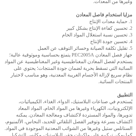
وغيرها من المعدات.
مزايا استخدام فاصل المعادن
1. حماية معدات الإنتاج
2. تحسين كفاءة الإنتاج بشكل كبير
3. تحسين نسبة استغلال المواد الخام
4. تحسين جودة الإنتاج
5. تقليل تكلفة الصيانة وخسائر التوقف عن العمل
جهاز فصل المعادن PEC2005A يتمتع بحساسية وموثوقية عالية؛
يستخدم لفصل المعادن المغناطيسية وغير المغناطيسية عن المواد
السائبة التي تسقط بحرية لضمان جودة المنتجات؛ يحتوي على
نظام سريع لإزالة الأجسام الغريبة المعدنية، وهو مناسب لاختبار
المنتجات السائبة.
التطبيق
يُستخدم في صناعات البلاستيك، الدواء، الغذاء، الكيميائيات،
الإلكترونيات، الكهرباء وغيرها من المواد الخام، المواد المعاد
تدويرها، والمواد المستردة لاكتشاف ومعالجة المعادن. يمكنه
اكتشاف بسرعة وتوفير الفصل التلقائي للحديد، النحاس، الألمنيوم،
الستانلس ستيل وغيرها من الشوائب المعدنية الموجودة في المواد.
كما يمكن تركيبه على ماكينات حقن البلاستيك، مكابس التشكيل