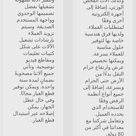
وكذلك آلات الفحص
تشغيلها بفضل
الوزني، إضافةً إلى
تصميمها الوحدوي
أجهزة إلكترونية
وواجهة المستخدم
أخرى وفقًا
الصديقة. وسيتم
لمتطلبات العملاء.
تزويد العملاء
ولديها فرق هندسية
بإرشادات تشغيل
خاصة بها لتوفير
الآلات على شكل
حلول مناسبة
كتيبات تعليمات
للعملاء بسرعة.
ومقاطع فيديو
ويمكنها تخصيص
توضيحية. وتأتي
عرض وارتفاع حزام
جميع آلاتنا مصحوبةً
النقل بدءًا من
بضمانٍ لمدة سنة
الأرض حتى الحزام
واحدة. ويمكن توفير
وبسرعة، إضافةً إلى
قطع الغيار مجانًا.
جميع أنواع أنظمة
وفي حال عطل
الرفض وفقًا
الجهاز، يمكن
للاستخدام الذي
إصلاحه عبر استبدال
يحدده العميل.
قطع الغيار.
وتتعامل شركتنا مع
معداتنا في أكثر من
80 دولة.