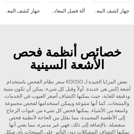
جهاز كشف المعادن AEC500D عالي الحساسية
آلة فصل المعادن البلاستيكية المعاد تدويرها بنظام الجاذبية للبيع
جهاز كشف المعادن بناقل حزامي أوتوماتيكي لصناعة الأغذية
خصائص أنظمة فحص
الأشعة السينية
بعض المزايا الجيدة لـ KOOSO
سعر نظام الفحص باستخدام
أشعة إكس
هي عديدة. أولاً وقبل كل شيء، يمكن أن تكون متينة
ودقيقة للغاية، حيث يمكنها اكتشاف أصغر العيوب في الخدمات
والمنتجات. كما أنها متنوعة ويمكن استخدامها لفحص مجموعة
واسعة من الأشياء. يمكنها فحص كل شيء من عبوات الزجاج
إلى الأطعمة المجمدة، مما يقلل من الحاجة لأنظمة فحص
منفصلة. بالإضافة إلى ذلك، فهي غير مدمرة، مما يعني أنها
يمكنها اكتشاف المشكلات دون التأثير على المنتجات بأي شكل