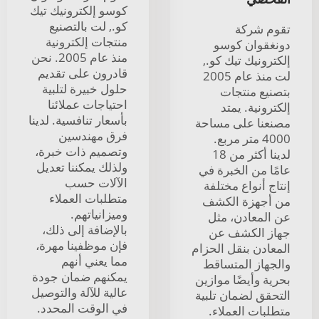
كوسو إلكترونيك تيك
كو., لت بالتصنيع
تقوم شركة
منتجات إلكترونية
دونغقوان كوسو
منذ عام 2005. نحن
إلكترونيك تيك كو.,
قادرون على تقديم
لت منذ عام 2005
حلول خبيرة لتلبية
بتصنيع منتجات
احتياجات عملائنا
إلكترونية. يمتد
بأسعار تنافسية. لدينا
مصنعنا على مساحة
فرق مهندسين
4000 متر مربع.
وتصميم ذات خبرة،
لدينا أكثر من 18
ولذلك يمكننا تعديل
عامًا من الخبرة في
الآلات حسب
إنتاج أنواع مختلفة
متطلبات العملاء
من أجهزة الكشف
وميزانياتهم.
عن المعادن، مثل
بالإضافة إلى ذلك،
جهاز الكشف عن
فإن موظفينا مهرة،
المعادن بنقل الحزام
مما يعني أنهم
والجهاز المتساقط
يمكنهم ضمان جودة
بحرية وأيضًا موازين
عالية للآلة والتوصيل
التحقق لضمان تلبية
في الوقت المحدد.
متطلبات العملاء.