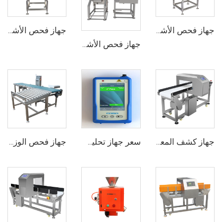
جهاز فحص الأشعة السينية الرقمي لأكياس وتغليف الأطعمة والزجاجات والأوعية
جهاز فحص الأشعة السينية الصناعي للأنفاق لتغليف منتجات الطعام
جهاز فحص الأشعة السينية الصناعي لاكتشاف الأجسام الغريبة في الأطعمة
جهاز كشف المعادن بشاشة لمسية حساسة عالي الحساسية لصناعة تغليف الأغذية
سعر جهاز تحليل طيفي راماني محمول صيني جديد لتحليل المنتجات الصيدلانية
جهاز فحص الوزن المستخدم في خطوط الإنتاج للصناديق الثقيلة