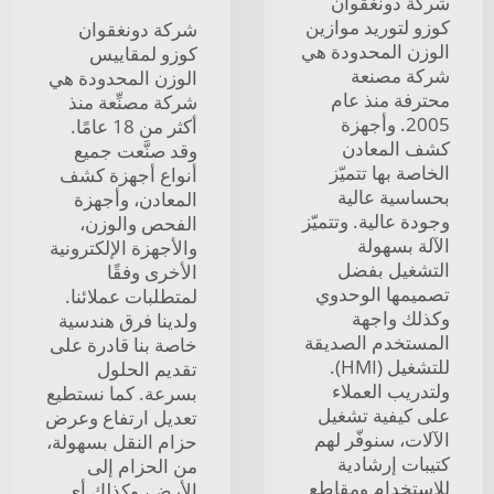
شركة دونغقوان
كوزو لتوريد موازين
شركة دونغقوان
الوزن المحدودة هي
كوزو لمقاييس
شركة مصنعة
الوزن المحدودة هي
محترفة منذ عام
شركة مصنِّعة منذ
2005. وأجهزة
أكثر من 18 عامًا.
كشف المعادن
وقد صنَّعت جميع
الخاصة بها تتميّز
أنواع أجهزة كشف
بحساسية عالية
المعادن، وأجهزة
وجودة عالية. وتتميّز
الفحص والوزن،
الآلة بسهولة
والأجهزة الإلكترونية
التشغيل بفضل
الأخرى وفقًا
تصميمها الوحدوي
لمتطلبات عملائنا.
وكذلك واجهة
ولدينا فرق هندسية
المستخدم الصديقة
خاصة بنا قادرة على
للتشغيل (HMI).
تقديم الحلول
ولتدريب العملاء
بسرعة. كما نستطيع
على كيفية تشغيل
تعديل ارتفاع وعرض
الآلات، سنوفّر لهم
حزام النقل بسهولة،
كتيبات إرشادية
من الحزام إلى
للاستخدام ومقاطع
الأرض، وكذلك أي