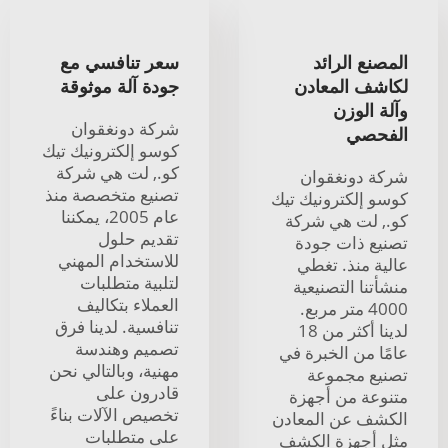
المصنع الرائد
سعر تنافسي مع
لكاشف المعادن
جودة آلة موثوقة
وآلة الوزن
شركة دونغقوان
الفحصي
كوسو إلكترونيك تيك
كو., لت هي شركة
شركة دونغقوان
تصنيع متخصصة منذ
كوسو إلكترونيك تيك
عام 2005، يمكننا
كو., لت هي شركة
تقديم حلول
تصنيع ذات جودة
للاستخدام المهني
عالية منذ. تغطي
لتلبية متطلبات
منشأتنا التصنيعية
العملاء بتكاليف
4000 متر مربع.
تنافسية. لدينا فرق
لدينا أكثر من 18
تصميم وهندسة
عامًا من الخبرة في
مهنية، وبالتالي نحن
تصنيع مجموعة
قادرون على
متنوعة من أجهزة
تخصيص الآلات بناءً
الكشف عن المعادن
على متطلبات
مثل أجهزة الكشف