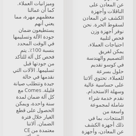
وميزانيات العملاء.
عن المعادن على
كما أن عمالنا
الناقلات وأجهزة
معظمهم مهرة، مما
الكشف عن المعادن
يعني أنهم
لسقوط الحرة. نحن
يستطيعون ضمان
نوفر أجهزة وزن
جودة الآلة وتسليمها
فحص لتلبية
في الوقت المحدد
احتياجات العملاء.
بنسبة 100٪. يتم
يمكن لفريق
فحص كل آلة للتأكد
التصميم والهندسة
من جودتها قبل
في كوسو تقديم
تسليمها. الآلات التي
حلول بسرعة
نقدمها في حالة
للعملاء. تحتوي آلاتنا
جيدة وتتطلب صيانة
على حساسية عالية
قليلة. Comes مع
وسهلة الاستخدام.
كل آلة ضمان لمدة
نقدم خدمة شراء
سنة واحدة، ويمكن
شاملة لمجموعة
الحصول على قطع
واسعة من
الغيار خلال فترة
المنتجات، بما في
الضمان. آلاتنا
ذلك أجهزة الكشف
معتمدة من CE
عن المعادن، وأجهزة