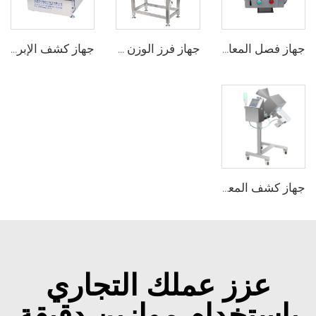
جهاز فصل المعادن الحر المتدفق لآلة تشكيل البلاستيك بالحقن
جهاز فرز الوزن الديناميكي عبر الإنترنت CW150 لمراقبة الوزن في صناعة الأغذية
جهاز كشف الإبر والمعادن للملابس الداخلية والجوارب والأحذية المعبأة
جهاز كشف المعادن للأدوية الصيدلانية لأقراص الكبسولات والأدوية الحبية
عزز عملك التجاري
باستخدام موازين دقيقة