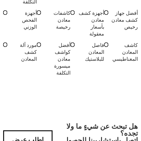
التكلفة
أفضل جهاز
أجهزة كشف
كاشفات
أجهزة
كشف معادن
معادن
معادن
الفحص
رخيص
بأسعار
رخيصة
الوزني
معقولة
كاشف
فاصل
أفضل
مورد آلة
المعادن
المعادن
كواشف
كشف
المغناطيسي
للبلاستيك
معادن
المعادن
ميسورة
التكلفة
هل تبحث عن شيءٍ ما ولا
تجده؟
اتصل باستشاريينا للحصول
اطلب عرض