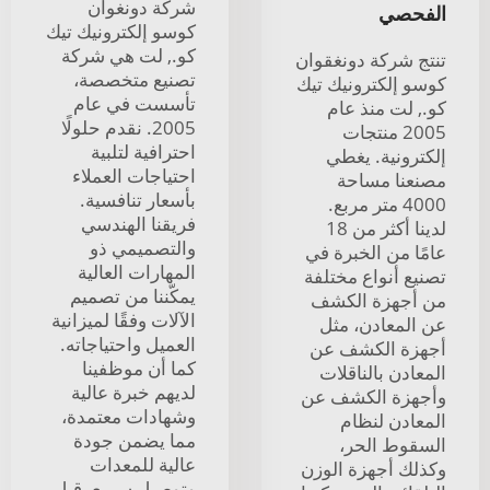
شركة دونغوان
الفحصي
كوسو إلكترونيك تيك
كو., لت هي شركة
تنتج شركة دونغقوان
تصنيع متخصصة،
كوسو إلكترونيك تيك
تأسست في عام
كو., لت منذ عام
2005. نقدم حلولًا
2005 منتجات
احترافية لتلبية
إلكترونية. يغطي
احتياجات العملاء
مصنعنا مساحة
بأسعار تنافسية.
4000 متر مربع.
فريقنا الهندسي
لدينا أكثر من 18
والتصميمي ذو
عامًا من الخبرة في
المهارات العالية
تصنيع أنواع مختلفة
يمكّننا من تصميم
من أجهزة الكشف
الآلات وفقًا لميزانية
عن المعادن، مثل
العميل واحتياجاته.
أجهزة الكشف عن
كما أن موظفينا
المعادن بالناقلات
لديهم خبرة عالية
وأجهزة الكشف عن
وشهادات معتمدة،
المعادن لنظام
مما يضمن جودة
السقوط الحر،
عالية للمعدات
وكذلك أجهزة الوزن
وتوصيل سريع. قبل