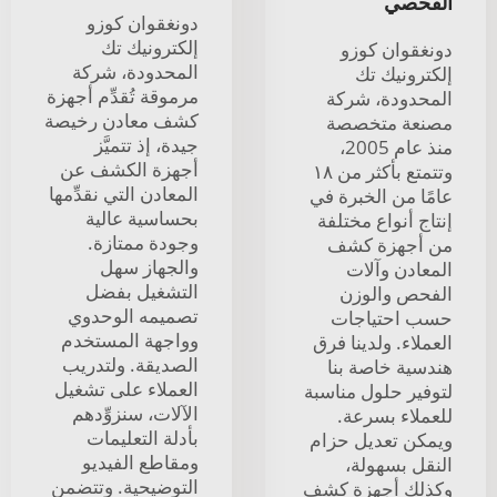
الفحصي
دونغقوان كوزو
إلكترونيك تك
دونغقوان كوزو
المحدودة، شركة
إلكترونيك تك
مرموقة تُقدِّم أجهزة
المحدودة، شركة
كشف معادن رخيصة
مصنعة متخصصة
جيدة، إذ تتميَّز
منذ عام 2005،
أجهزة الكشف عن
وتتمتع بأكثر من ١٨
المعادن التي نقدِّمها
عامًا من الخبرة في
بحساسية عالية
إنتاج أنواع مختلفة
وجودة ممتازة.
من أجهزة كشف
والجهاز سهل
المعادن وآلات
التشغيل بفضل
الفحص والوزن
تصميمه الوحدوي
حسب احتياجات
وواجهة المستخدم
العملاء. ولدينا فرق
الصديقة. ولتدريب
هندسية خاصة بنا
العملاء على تشغيل
لتوفير حلول مناسبة
الآلات، سنزوِّدهم
للعملاء بسرعة.
بأدلة التعليمات
ويمكن تعديل حزام
ومقاطع الفيديو
النقل بسهولة،
التوضيحية. وتتضمن
وكذلك أجهزة كشف