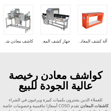
آلة كشف المعادن المستخدمة في تعدين الفحم الصناعي والحجر والأسمنت
جهاز كشف المعادن بناقل حزامي أوتوماتيكي لصناعة الأغذية
كاشف معادن شكل النفق مع ناقل الحركة لنظام الكشف عن الغذاء
كواشف معادن رخيصة
عالية الجودة للبيع
للعملاء الذين يشترون بكميات كبيرة ويرغبون في الشراء
كاشفات المعادن
تقدم COSO أسعارًا تنافسية وخصومات خاصة