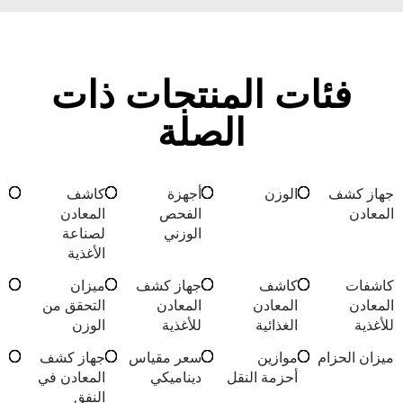
فئات المنتجات ذات
الصلة
جهاز كشف
الوزن
أجهزة
كاشف
المعادن
الفحص
المعادن
الوزني
لصناعة
الأغذية
كاشفات
كاشف
جهاز كشف
ميزان
المعادن
المعادن
المعادن
التحقق من
للأغذية
الغذائية
للأغذية
الوزن
ميزان الحزام
موازين
سعر مقياس
جهاز كشف
أحزمة النقل
ديناميكي
المعادن في
النفق