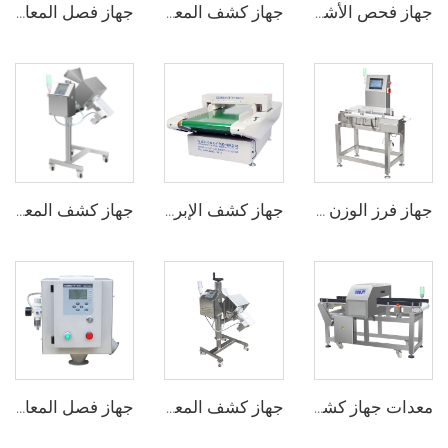
جهاز فحص الأشعة السينية الرقمي لأكياس وتغليف الأطعمة والزجاجات والأوعية
جهاز كشف المعادن المخصص لأنبوب السوائل الغذائية للصوص والمعجون
جهاز فصل المعادن الحر المتدفق لآلة تشكيل البلاستيك بالحقن
جهاز فرز الوزن الديناميكي عبر الإنترنت CW150 لمراقبة الوزن في صناعة الأغذية
جهاز كشف الإبر والمعادن للملابس الداخلية والجوارب والأحذية المعبأة
جهاز كشف المعادن للأدوية الصيدلانية لأقراص الكبسولات والأدوية الحبية
معدات جهاز كشف المعادن لصناعة معالجة الأغذية
جهاز كشف المعادن الصيدلاني لأقراص الدواء والحبوب
جهاز فصل المعادن الحساس للطعام الساقط الحر لحبيبات البلاستيك