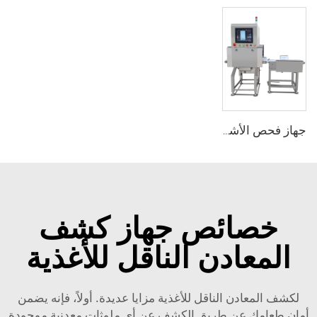
جهاز فحص الأشعة السينية الصناعي لاكتشاف الأجسام الغريبة في الأطعمة
خصائص جهاز كشف
المعادن الناقل للأغذية
لكشف المعادن الناقل للأغذية مزايا عديدة. أولاً، فإنه يضمن
أمان طعامك عن طريق الكشف عن أي ملوثات معدنية موجودة