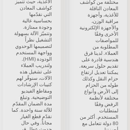
الأغذية، حيث تتميز
مختلفة من كواشف
كواشف المعادن
المعادن الناقلة
التي نقدّمها
للأغذية، وأجهزة
بحساسية عالية
مراقبة الوزن،
وجودة ممتازة.
والأجهزة الإلكترونية
وتتميّز الآلة بسهولة
الأخرى وفقًا
التشغيل نظراً
للمواصفات
لتصميمها الوحدوي
المطلوبة من
وواجهة المستخدم
العملاء. لدينا فرق
الودودة (HMI).
هندسية قادرة على
ولتدريب العملاء
تقديم حلول سريعة.
على تشغيل هذه
يمكننا تعديل ارتفاع
الآلات، سنوفّر لهم
حزام النقل وكذلك
كتيبات الإرشادات
طوله من الحزام
ومقاطع الفيديو
إلى الأرض وأنواع
التوضيحية. وتبلغ
مختلفة لأنظمة
مدة الضمان المقدّم
الرفض وفقًا
للآلة سنة واحدة. كما
لمتطلبات
نقدّم قطع الغيار
المستخدم. أكثر من
مجاناً. وفي حال
80 دولة تتعامل مع
حدوث عطل في
أجهزتنا.