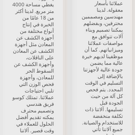
عملائنا بأسعار
يغطي مساحة 4000
معقولة. لدينا
متر مربع. لدينا أكثر
مهندسين ومصممين
من 18 عامًا من
محترفين، وبفضلهم
الخبرة في إنتاج
يمكننا تصميم وبناء
أنواع مختلفة من
آلات تتوافق مع
أجهزة الكشف عن
مواصفات عملائنا
المعادن مثل أجهزة
وميزانياتهم. كما أن
الكشف عن المعادن
موظفينا لديهم خبرة
على الناقلات،
عالية مما يضمن
وأجهزة الكشف عن
جودة عالية لأجهزتنا
السقوط الحر
بالإضافة إلى
للمعادن، وأجهزة
التسليم في الوقت
فحص الوزن التي
المحدد. يتم فحص
تلبي احتياجات
كل آلة من حيث
عملائنا. تمتلك كوسو
الجودة قبل
فريق هندسي
تسليمها. آلاتنا ذات
وتصميم محترف
تكلفة منخفضة
يمكنه تقديم أفضل
للاستخدام والصيانة.
الحلول للعملاء في
جميع آلاتنا تأتي
وقت قصير. آلاتنا