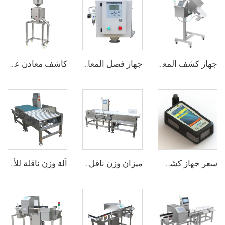
جهاز كشف المعادن للأدوية الصيدلانية لأقراص الكبسولات والأدوية الحبية
جهاز فصل المعادن الحساس للطعام الساقط الحر لحبيبات البلاستيك
كاشف معادن عمودي لخط الأنابيب الفولاذ المقاوم للصدأ لتشكيل البلاستيك
سعر جهاز كشف المخاطر المحمول المتنقل الطيفي الراماني
ميزان وزن ناقل الحركة لمراقبة الوزن
آلة وزن ناقلة للأغذية للصناديق الكبيرة الثقيلة والأكياس