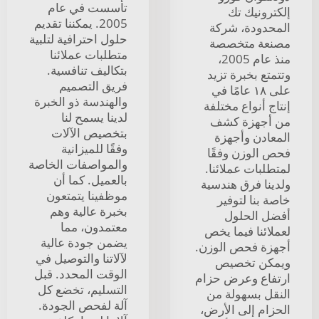
تأسست في عام
إلكترونيك تك
2005. يمكننا تقديم
المحدودة، شركة
حلول احترافية لتلبية
مصنعة متخصصة
متطلبات عملائنا
منذ عام 2005،
بتكاليف تنافسية.
وتتمتع بخبرة تزيد
فريق التصميم
على ١٨ عامًا في
والهندسة ذو الخبرة
إنتاج أنواع مختلفة
لدينا يسمح لنا
من أجهزة كشف
بتخصيص الآلات
المعادن وأجهزة
وفقًا للميزانية
فحص الوزن وفقًا
والمواصفات الخاصة
لمتطلبات عملائنا.
بالعميل. كما أن
ولدينا فرق هندسية
موظفينا يتمتعون
خاصة بنا لتوفير
بخبرة عالية وهم
أفضل الحلول
معتمدون، مما
لعملائنا فيما يخص
يضمن جودة عالية
أجهزة فحص الوزن.
لآلاتنا والتوصيل في
ويمكن تخصيص
الوقت المحدد. قبل
ارتفاع وعرض حزام
التسليم، تخضع كل
النقل بسهولة من
آلة لفحص الجودة.
الحزام إلى الأرض،