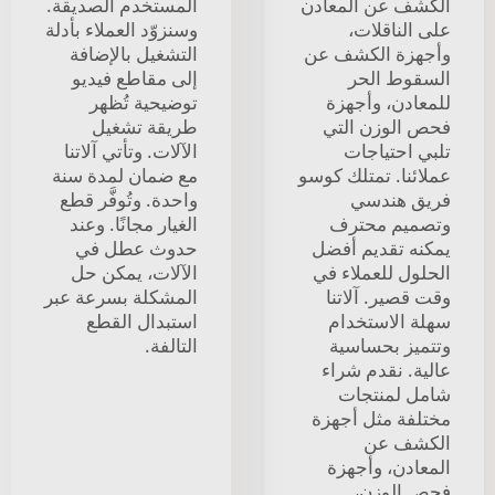
الكشف عن المعادن
المستخدم الصديقة.
على الناقلات،
وسنزوّد العملاء بأدلة
وأجهزة الكشف عن
التشغيل بالإضافة
السقوط الحر
إلى مقاطع فيديو
للمعادن، وأجهزة
توضيحية تُظهر
فحص الوزن التي
طريقة تشغيل
تلبي احتياجات
الآلات. وتأتي آلاتنا
عملائنا. تمتلك كوسو
مع ضمان لمدة سنة
فريق هندسي
واحدة. وتُوفَّر قطع
وتصميم محترف
الغيار مجانًا. وعند
يمكنه تقديم أفضل
حدوث عطل في
الحلول للعملاء في
الآلات، يمكن حل
وقت قصير. آلاتنا
المشكلة بسرعة عبر
سهلة الاستخدام
استبدال القطع
وتتميز بحساسية
التالفة.
عالية. نقدم شراء
شامل لمنتجات
مختلفة مثل أجهزة
الكشف عن
المعادن، وأجهزة
فحص الوزن،