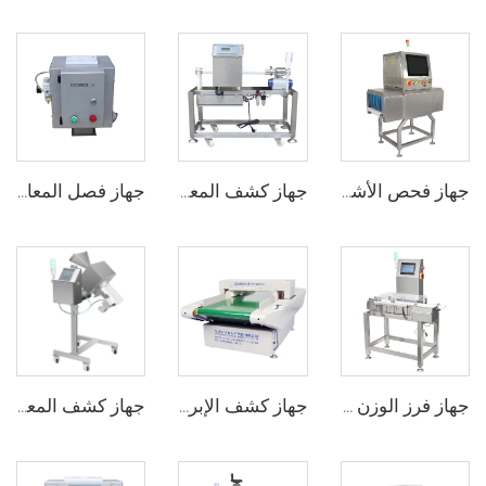
جهاز فحص الأشعة السينية الرقمي لأكياس وتغليف الأطعمة والزجاجات والأوعية
جهاز كشف المعادن المخصص لأنبوب السوائل الغذائية للصوص والمعجون
جهاز فصل المعادن الحر المتدفق لآلة تشكيل البلاستيك بالحقن
جهاز فرز الوزن الديناميكي عبر الإنترنت CW150 لمراقبة الوزن في صناعة الأغذية
جهاز كشف الإبر والمعادن للملابس الداخلية والجوارب والأحذية المعبأة
جهاز كشف المعادن للأدوية الصيدلانية لأقراص الكبسولات والأدوية الحبية