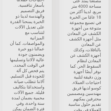
مصنعنا يمتد على
بأسعار تنافسية.
مساحة 4000 متر
فريق التصميم
مربع. لدينا أكثر من
والهندسة لدينا ذو
18 عامًا من الخبرة
الخبرة يمنحنا القدرة
في تصنيع مجموعة
على تعديل الآلات
متنوعة من أجهزة
لتتناسب مع
الكشف عن المعادن
الميزانية
مثل أجهزة الكشف
والمواصفات. كما أن
عن المعادن
عمالنا ذوو خبرة
بالناقلات، وكذلك
ويضمنون جودة
أجهزة الكشف عن
عالية لآلاتنا وتسليمها
المعادن لنظام
في الوقت المحدد.
السقوط الحر. كما
يتم فحص كل آلة
نوفر أيضًا أجهزة
للجودة قبل التسليم.
وزن دقيقة لتلبية
آلاتنا تتطلب صيانة
احتياجات العملاء.
واستخدامًا بتكاليف
كوسو لديها فريق
قليلة. جميع الآلات
مهندسين ومصممين
محمية بضمان لمدة
محترفين يمكنهم
سنة واحدة، وفي
تقديم حلول مناسبة
فترة الضمان يمكن
للعملاء في وقت