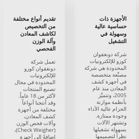
الأجهزة ذات
تقديم أنواع مختلفة
حساسية عالية
من التخصيص
وسهولة في
لكاشف المعادن
التشغيل
وآلة الوزن
الفحصي
شركة دونغقوان
كوزو للإلكترونيات
تعمل شركة
المحدودة هي شركة
دونغقوان كوزو
مصنِّعة متخصصة
للإلكترونيات
في أجهزة كشف
المحدودة في مجال
المعادن منذ عام
تصنيع المنتجات
2005، وتتميَّز
لأكثر من 18 عاماً.
بأنظمة موازنة
وقد أنتجنا أنواعاً
الحزام عالية الأداء
مختلفة من أجهزة
وجودة ممتازة.
كشف المعادن،
وتشتهر الآلات
وآلات فحص الوزن
بسهولة تشغيلها
(Check Weigher)،
نظراً لتصميمها
إضافةً إلى أجهزة