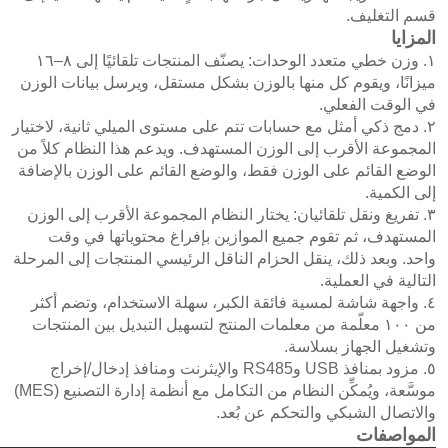
قسم التغليف.
المزايا
١. وزن خطي متعدد الوحدات: يصنّف المنتجات تلقائيًا إلى ٨–١٦
ميزانًا، ويقوم كل منها بالوزن بشكل مستقل، ويرسل بيانات الوزن
في الوقت الفعلي.
٢. دمج ذكي أمثل مع حسابات تتم على مستوى الميلي ثانية، لاختيار
المجموعة الأقرب إلى الوزن المستهدف. ويدعم هذا النظام كلاً من
الوضع القائم على الوزن فقط، والوضع القائم على الوزن بالإضافة
إلى الكمية.
٣. تفريغ ونقل تلقائيان: يختار النظام المجموعة الأقرب إلى الوزن
المستهدف، ثم تقوم جميع الموازين بإفراغ محتوياتها في وقت
واحد. وبعد ذلك، ينقل الحزام الناقل الرئيسي المنتجات إلى المرحلة
التالية في العملية.
٤. واجهة شاشة لمسية فائقة الكبر، سهلة الاستخدام، وتضم أكثر
من ١٠٠ معلّمة من معلمات المنتج لتسهيل التبديل بين المنتجات
وتشغيل الجهاز بسلاسة.
٥. مزود بمنافذ USB وRS485 والإيثرنت ومنافذ إدخال/إخراج
موسَّعة، ويُمكِّن النظام من التكامل مع أنظمة إدارة التصنيع (MES)
والاتصال الشبكي والتحكم عن بُعد.
المواصفات