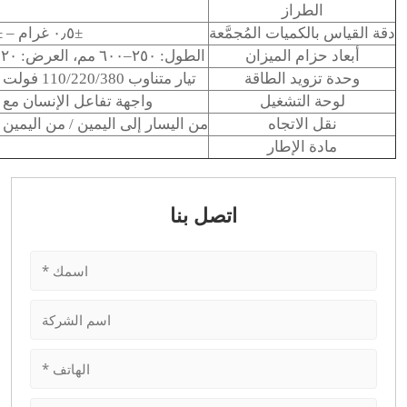
الطراز
دقة القياس بالكميات المُجمَّعة
±٠٫٥ غرام – ±٥ غرام
أبعاد حزام الميزان
الطول: ٢٥٠–٦٠٠ مم، العرض: ١٢٠–٤٠٠ مم (قابل للتخصيص)
وحدة تزويد الطاقة
تيار متناوب 110/220/380 فولت (±10%)، تردد 50–60 هرتز
لوحة التشغيل
واجهة تفاعل الإنسان مع 
نقل الاتجاه
من اليسار إلى اليمين / من اليمين
مادة الإطار
اتصل بنا