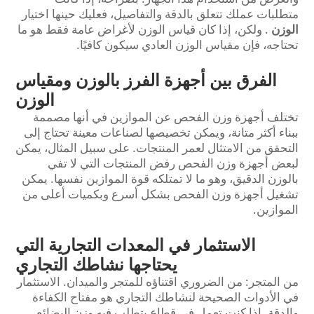
متطلبات عملك تتعلق بالدقة والتفاصيل، فعليك حينها اختيار
الوزن
. ولكن، إذا كان قياس الوزن لأغراض عامة فقط هو ما
تحتاجه، فإن مقياس الوزن العادي سيكون كافيًا.
الفرق بين أجهزة الفرز بالوزن ومقياس
الوزن
تختلف أجهزة وزن الفحص عن الموازين في أنها مصممة
ببناء أكثر متانة، ويمكن تخصيصها لصناعات معينة تحتاج إلى
التحقق من الامتثال لعمر المنتجات. على سبيل المثال، يمكن
لبعض أجهزة وزن الفحص رفض المنتجات التي لا تفي
بالوزن الدقيق، وهو ما لا تمتلكه قوة الموازين نفسها. يمكن
تشغيل أجهزة وزن الفحص بشكل أسرع وبكميات أعلى من
الموازين.
الاستثمار في المعدات التجارية التي
يحتاجها نشاطك التجاري
من المتجر: من الضروري اقتناؤه للمتجر والميدان. الاستثمار
في الأدوات الصحيحة لنشاطك التجاري هو مفتاح الكفاءة
والدقة. إذا كنت تعمل في قطاع يتطلب فيه وزن البضائع