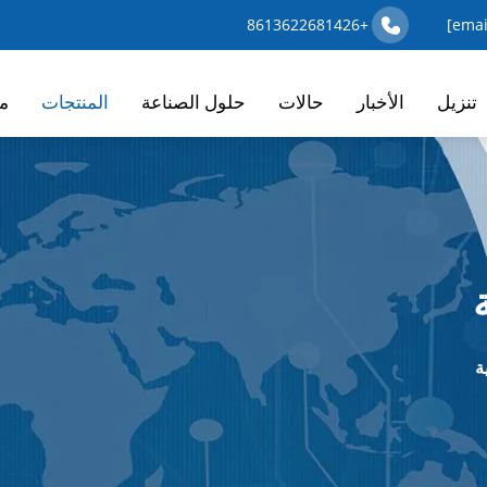
+8613622681426
تنزيل
الأخبار
حالات
حلول الصناعة
المنتجات
م
ة