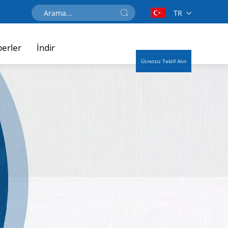
TR
erler
İndir
Ücretsiz Teklif Alın