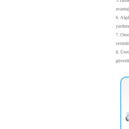
5.Tamam
avantaj
6. Algı
yardımc
7. Otom
verimlil
8. Üret
güvenli