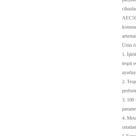
cihazla
AEC500C
konusun
artırma
Ürün öz
1. İşle
tespit 
ayarlay
2. Tesp
perform
3. 100 
paramet
4. Meta
ortadan