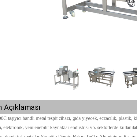
n Açıklaması
 taşıyıcı bandlı metal tespit cihazı, gıda yiyecek, eczacılık, plastik, 
i, elektronik, yenilenebilir kaynaklar endüstrisi vb. sektörlerde kullanıl
rı, demir tel, metallar (örneğin Demir; Bakır; Tuğla; Aluminium; Kalay; Ç