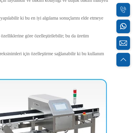
in faydalıdır ve bakım kolaylığı ve düşük bakım maliyeti
 yapılabilir ki bu en iyi algılama sonuçlarını elde etmeye
zelliklerine göre özelleştirilebilir; bu da üretim
eksinimleri için özelleştirme sağlanabilir ki bu kullanım