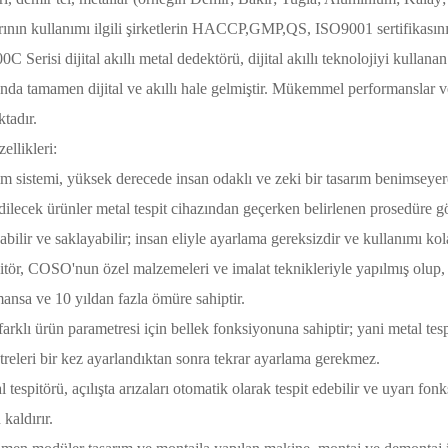
rının kullanımı ilgili şirketlerin HACCP,GMP,QS, ISO9001 sertifikasını 
 Serisi dijital akıllı metal dedektörü, dijital akıllı teknolojiyi kullana
da tamamen dijital ve akıllı hale gelmiştir. Mükemmel performanslar v
ktadır.
ellikleri:
tim sistemi, yüksek derecede insan odaklı ve zeki bir tasarım benimseye
edilecek ürünler metal tespit cihazından geçerken belirlenen prosedüre g
abilir ve saklayabilir; insan eliyle ayarlama gereksizdir ve kullanımı kol
itör, COSO'nun özel malzemeleri ve imalat teknikleriyle yapılmış olup, 
ansa ve 10 yıldan fazla ömüre sahiptir.
farklı ürün parametresi için bellek fonksiyonuna sahiptir; yani metal tes
releri bir kez ayarlandıktan sonra tekrar ayarlama gerekmez.
l tespitörü, açılışta arızaları otomatik olarak tespit edebilir ve uyarı fonk
 kaldırır.