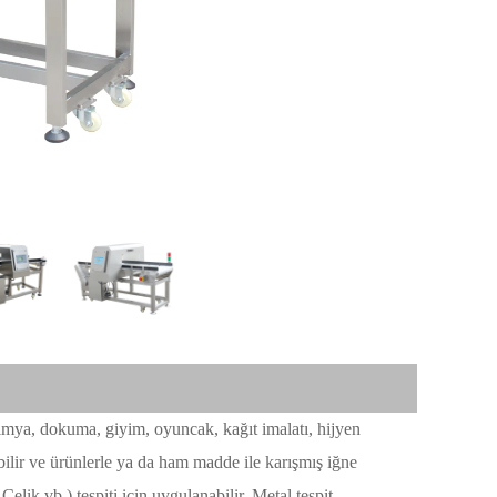
kimya, dokuma, giyim, oyuncak, kağıt imalatı, hijyen
abilir ve ürünlerle ya da ham madde ile karışmış iğne
elik vb.) tespiti için uygulanabilir. Metal tespit