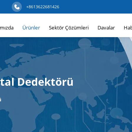
+8613622681426
mızda
Ürünler
Sektör Çözümleri
Davalar
Hab
etal Dedektörü
ü