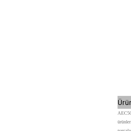
Ürü
AEC500C
ürünler
parçala