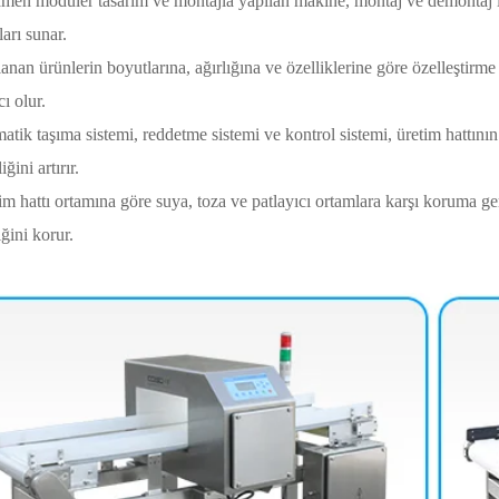
en modüler tasarım ve montajla yapılan makine, montaj ve demontaj iç
ları sunar.
lanan ürünlerin boyutlarına, ağırlığına ve özelliklerine göre özelleştirme
ı olur.
atik taşıma sistemi, reddetme sistemi ve kontrol sistemi, üretim hattının ö
iğini artırır.
im hattı ortamına göre suya, toza ve patlayıcı ortamlara karşı koruma ger
ğini korur.