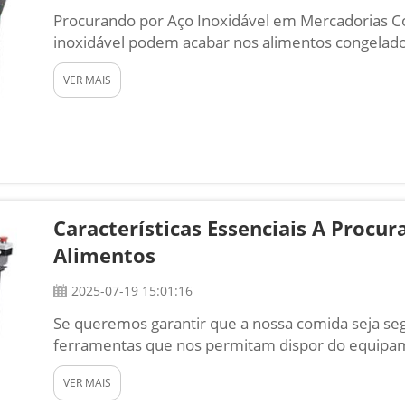
Procurando por Aço Inoxidável em Mercadorias C
inoxidável podem acabar nos alimentos congelado
ser um grande problema, pois comer um pedaço 
VER MAIS
doloroso. Que...
Características Essenciais A Procu
Alimentos
2025-07-19 15:01:16
Se queremos garantir que a nossa comida seja s
ferramentas que nos permitam dispor do equipa
pequeno fragmento de metal que possa acabar na n
VER MAIS
utilização de um detector de metais de grau alime