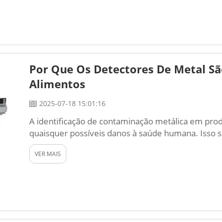
Por Que Os Detectores De Metal Sã
Alimentos
2025-07-18 15:01:16
A identificação de contaminação metálica em prod
quaisquer possíveis danos à saúde humana. Isso s
produzidos utilizando detectores de metal, podem
VER MAIS
consumimos sejam seguros. Partículas metálicas c