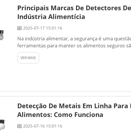
Principais Marcas De Detectores De
Indústria Alimentícia
2025-07-17 15:01:16
Na indústria alimentar, a segurança é uma questã
ferramentas para manter os alimentos seguros são
máquinas são utilizadas para identificar partícul
VER MAIS
nos produtos alimentares. As empresas do setor 
para proteger os cli...
Detecção De Metais Em Linha Para
Alimentos: Como Funciona
2025-07-16 15:01:16