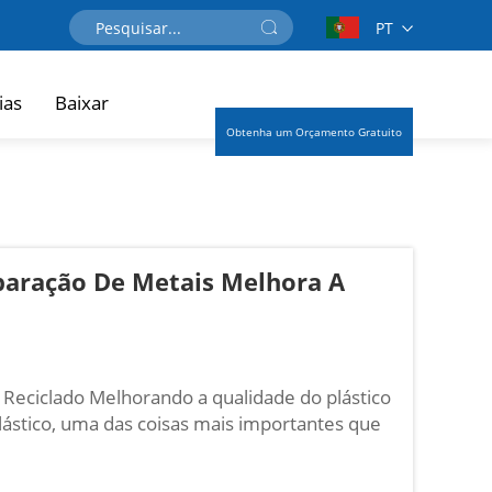
PT
ias
Baixar
Obtenha um Orçamento Gratuito
paração De Metais Melhora A
 Reciclado Melhorando a qualidade do plástico
lástico, uma das coisas mais importantes que
po e livre de outros materiais, como por