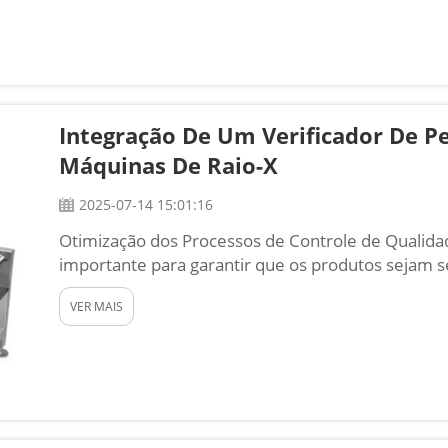
Integração De Um Verificador De P
Máquinas De Raio-X
2025-07-14 15:01:16
Otimização dos Processos de Controle de Qualida
importante para garantir que os produtos sejam s
empresas utilizam máquinas como verificadores d
VER MAIS
raio x para auxiliar no controle de qualidade. A CO