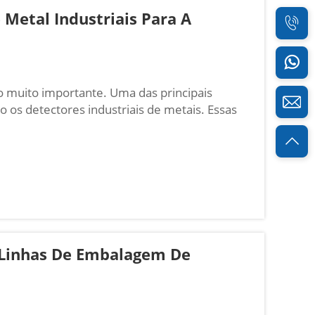
 Metal Industriais Para A
o muito importante. Uma das principais
 os detectores industriais de metais. Essas
as metálicas que possam entrar acidentalmente
alimentar precisam de detectores eficazes
 Linhas De Embalagem De