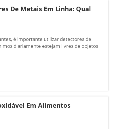
res De Metais Em Linha: Qual
tes, é importante utilizar detectores de
mimos diariamente estejam livres de objetos
de detectores de metais, detectores de metais
oxidável Em Alimentos