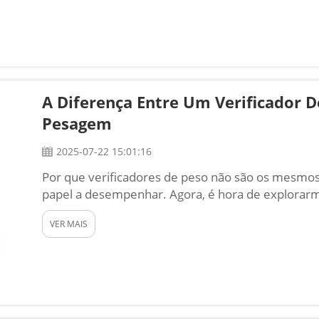
A Diferença Entre Um Verificador 
Pesagem
2025-07-22 15:01:16
Por que verificadores de peso não são os mesm
papel a desempenhar. Agora, é hora de explorarm
verificador de peso e uma balança de pesagem e
VER MAIS
trabalho em mãos...