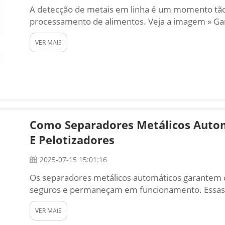
A detecção de metais em linha é um momento tão
processamento de alimentos. Veja a imagem » Ga
alimentos que consumimos e que a detecção da pr
VER MAIS
importante para assegurar a nossa saúde e ...
Como Separadores Metálicos Autom
E Pelotizadores
2025-07-15 15:01:16
Os separadores metálicos automáticos garantem q
seguros e permaneçam em funcionamento. Essas
metálicas que possam estar presentes nas matéri
VER MAIS
fragmentos poderiam danificar as máquinas, desac