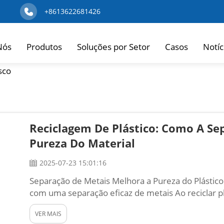
+8613622681426
Nós
Produtos
Soluções por Setor
Casos
Notíc
sco
Reciclagem De Plástico: Como A Se
Pureza Do Material
2025-07-23 15:01:16
Separação de Metais Melhora a Pureza do Plástico
com uma separação eficaz de metais Ao reciclar p
podemos fazer é garantir que o plástico esteja lim
VER MAIS
exemplo...