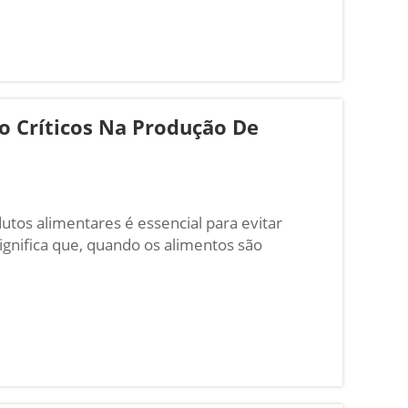
o Críticos Na Produção De
utos alimentares é essencial para evitar
ignifica que, quando os alimentos são
os ajudar a garantir que os alimentos que
o...