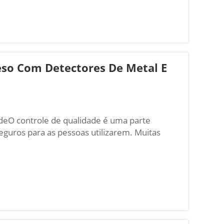
eso Com Detectores De Metal E
deO controle de qualidade é uma parte
eguros para as pessoas utilizarem. Muitas
e peso, detectores de metal e máquinas de
SO tem f...