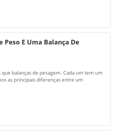
De Peso E Uma Balança De
os que balanças de pesagem. Cada um tem um
os as principais diferenças entre um
 qual deles você deve usar dependendo do