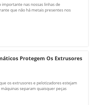
 importante nas nossas linhas de
rante que não há metais presentes nos
esença de traços de metais nos alimentos é
áticos Protegem Os Extrusores
ue os extrusores e pelotizadores estejam
 máquinas separam quaisquer peças
as-primas. Sem os separadores metálicos,
elerar a produ...