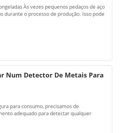
ongeladas Às vezes pequenos pedaços de aço
s durante o processo de produção. Isso pode
de aço inoxidável será extremamente
rar Num Detector De Metais Para
egura para consumo, precisamos de
mento adequado para detectar qualquer
ossa comida. É aí que se faz necessária a
ntício. COSO COSO i...