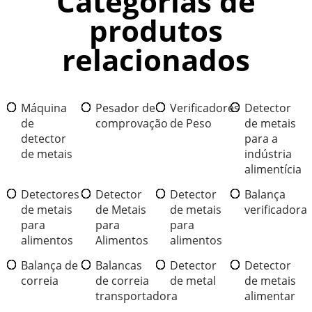
Categorias de
produtos
relacionados
Máquina
Pesador de
Verificadores
Detector
de
comprovação
de Peso
de metais
detector
para a
de metais
indústria
alimentícia
Detectores
Detector
Detector
Balança
de metais
de Metais
de metais
verificadora
para
para
para
alimentos
Alimentos
alimentos
Balança de
Balancas
Detector
Detector
correia
de correia
de metal
de metais
transportadora
alimentar