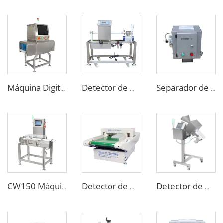
Máquina Digital de Raios-X para Inspeção de Embalagens de Alimentos, Sacos, Garrafas e Potes
Detector de Metal para Tubulação Personalizado para Alimentos Líquidos em Pasta ou Molho
Separador de Metais de Garganta para Máquina de Injeção de Moldagem Plástica
CW150 Máquina Classificadora de Peso Dinâmico Online para Indústria Alimentícia
Detector de Metal de Agulhas para Roupas em Lingeries, Meias e Calçados Embalados
Detector de Metal para Medicamentos Farmacêuticos em Comprimidos, Cápsulas e Pílulas