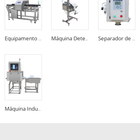
Equipamento de Detecção de Metais para a Indústria de Processamento de Alimentos
Máquina Detectora de Metal para Comprimidos e Pílulas Farmacêuticas
Separador de Metais Sensível para Queda Livre de Alimentos para Grânulos e Flakes Plásticos
Máquina Industrial de Raios-X para Detecção de Objetos Estranhos em Alimentos