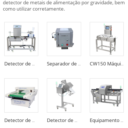
detector de metais de alimentação por gravidade, bem
como utilizar corretamente.
Detector de Metal para Tubulação Personalizado para Alimentos Líquidos em Pasta ou Molho
Separador de Metais de Garganta para Máquina de Injeção de Moldagem Plástica
CW150 Máquina Classificadora de Peso Dinâmico Online para Indústria Alimentícia
Detector de Metal de Agulhas para Roupas em Lingeries, Meias e Calçados Embalados
Detector de Metal para Medicamentos Farmacêuticos em Comprimidos, Cápsulas e Pílulas
Equipamento de Detecção de Metais para a Indústria de Processamento de Alimentos