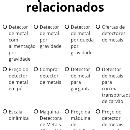
relacionados
Detector
Detector
Detector
Ofertas de
de metal
de metal
de metal
detectores
com
por
por queda
de metais
alimentação
gravidade
por
por
gravidade
gravidade
Preço do
Comprar
Detector
Detector
detector
detector
de metal
de metais
de metal
de metais
para
para
em pó
garganta
correia
transportad
de carvão
Escala
Máquina
Preço da
Preço do
dinâmica
Detectora
máquina
detector
de Metais
de
de metais