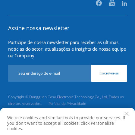
Assine nossa newsletter
Participe de nossa newsletter para receber as últimas
notícias do setor, atualizações e insights de nossa equipe
na Company.
Inscrever-se
Copyright © Dongguan Coso Electronic Technology Co., Ltd. Todos os
direitos reservados.
Política de Privacidade
Rolar para o topo
We use cookies and similar tools to provide our services. If
you don't want to accept all cookies, click Personalize
cookies.