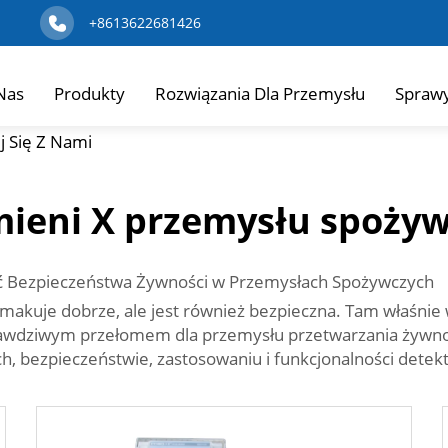
+8613622681426
Nas
Produkty
Rozwiązania Dla Przemysłu
Spraw
j Się Z Nami
mieni X przemysłu spoży
ość Bezpieczeństwa Żywności w Przemysłach Spożywczych
o smakuje dobrze, ale jest również bezpieczna. Tam właśn
rawdziwym przełomem dla przemysłu przetwarzania żywnoś
, bezpieczeństwie, zastosowaniu i funkcjonalności detekt