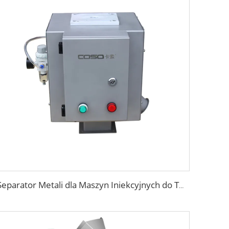
Separator Metali dla Maszyn Iniekcyjnych do Tworzyw Sztucznych z Głowicą Wolnego Spadku