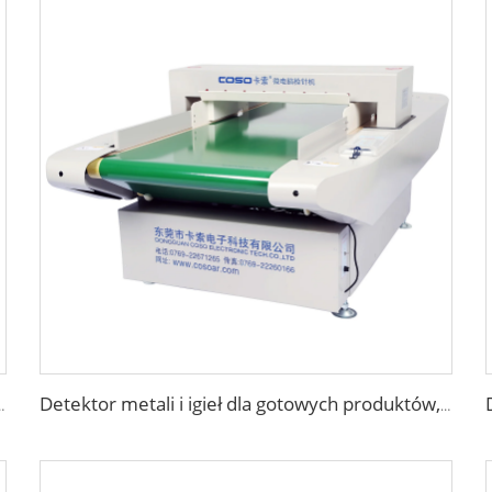
micznie dla przemysłu spożywczego
Detektor metali i igieł dla gotowych produktów, bielizny, skarpetek i butów