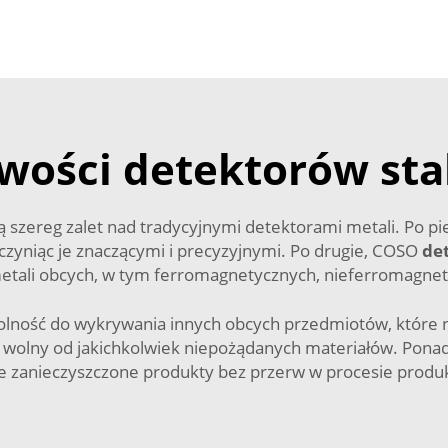
wości detektorów stal
ą szereg zalet nad tradycyjnymi detektorami metali. Po p
 czyniąc je znaczącymi i precyzyjnymi. Po drugie, COSO
de
etali obcych, w tym ferromagnetycznych, nieferromagnetyc
lność do wykrywania innych obcych przedmiotów, które nie s
ie wolny od jakichkolwiek niepożądanych materiałów. Pona
je zanieczyszczone produkty bez przerw w procesie produ