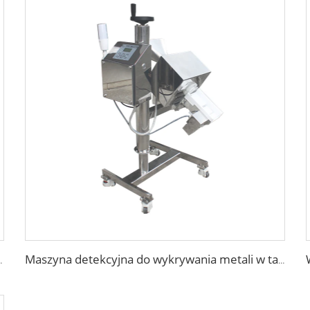
rzetwarzania Żywności
Maszyna detekcyjna do wykrywania metali w tabletkach i pigułkach w aptece