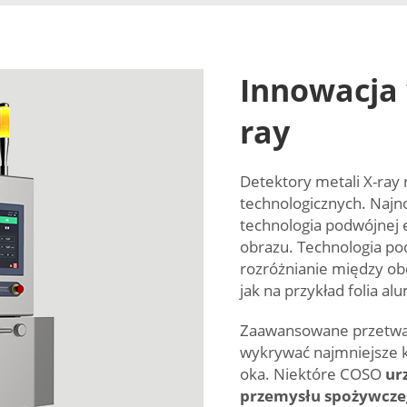
Innowacja 
ray
Detektory metali X-ray 
technologicznych. Najn
technologia podwójnej 
obrazu. Technologia po
rozróżnianie między ob
jak na przykład folia a
Zaawansowane przetwar
wykrywać najmniejsze k
oka. Niektóre COSO
ur
przemysłu spożywcz