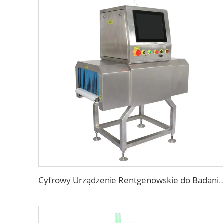
Cyfrowy Urządzenie Rentgenowskie do Badania Opakowań Żywnościowych, Toreb, Butelek i Słoików