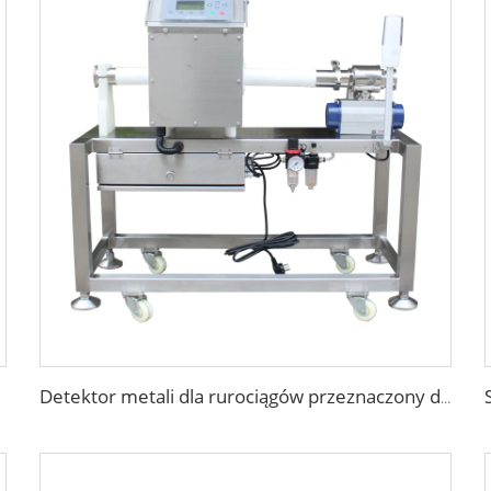
Detektor metali dla rurociągów przeznaczony do wykrywania metali w ciekłych produktach spożywczych, pasty, sosu