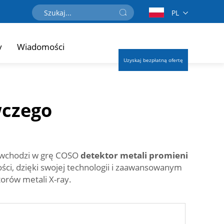
PL
y
Wiadomości
Uzyskaj bezpłatną ofertę
wczego
ie wchodzi w grę COSO
detektor metali promieni
ci, dzięki swojej technologii i zaawansowanym
orów metali X-ray.