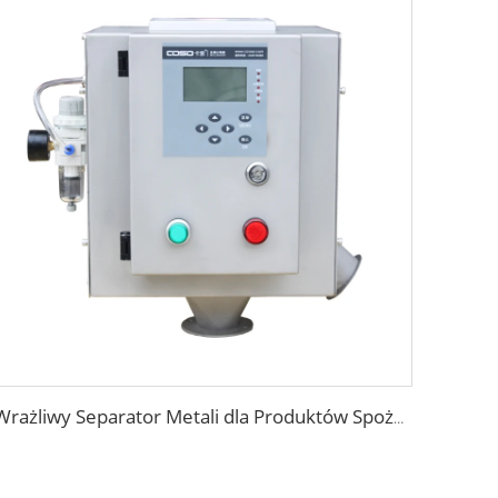
Wrażliwy Separator Metali dla Produktów Spożywczych w Wolnym Spadku dla Granul Tworzyw Sztucznych