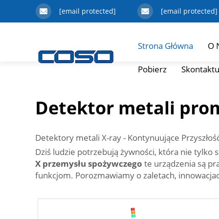
[email protected]
[email protected]
Strona Główna
O 
Pobierz
Skontaktu
Detektor metali pro
Detektory metali X-ray - Kontynuujące Przyszł
Dziś ludzie potrzebują żywności, która nie tylk
X przemysłu spożywczego
te urządzenia są p
funkcjom. Porozmawiamy o zaletach, innowacjach