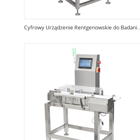
Cyfrowy Urządzenie Rentgenowskie do Badania Opakowań Żywnościowych, Toreb, Butelek i Słoików