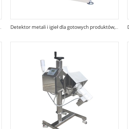
micznie dla przemysłu spożywczego
Detektor metali i igieł dla gotowych produktów, bielizny, skarpetek i butów