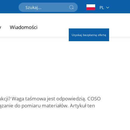
PL
y
Wiadomości
Uzyskaj bezpłatną ofertę
dukcji? Waga taśmowa jest odpowiedzią. COSO
iązanie do pomiaru materiałów. Artykuł ten