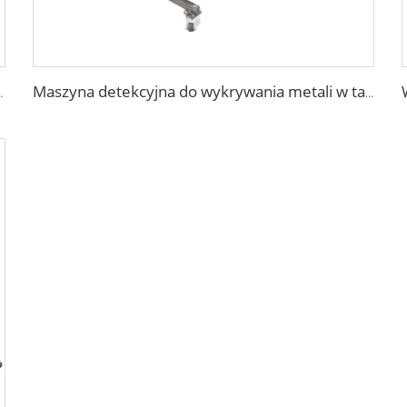
rzetwarzania Żywności
Maszyna detekcyjna do wykrywania metali w tabletkach i pigułkach w aptece