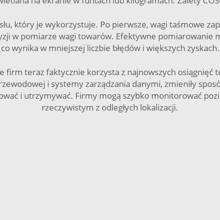
wietlana na ekranie w funtach lub kilogramach. Zalety CO
łu, który je wykorzystuje. Po pierwsze, wagi taśmowe za
yzji w pomiarze wagi towarów. Efektywne pomiarowanie mat
co wynika w mniejszej liczbie błędów i większych zyskach.
 firm teraz faktycznie korzysta z najnowszych osiągnięć 
przewodowej i systemy zarządzania danymi, zmieniły spos
oatować i utrzymywać. Firmy mogą szybko monitorować po
rzeczywistym z odległych lokalizacji.