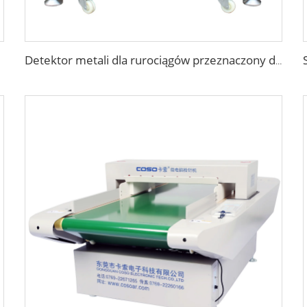
Detektor metali dla rurociągów przeznaczony do wykrywania metali w ciekłych produktach spożywczych, pasty, sosu