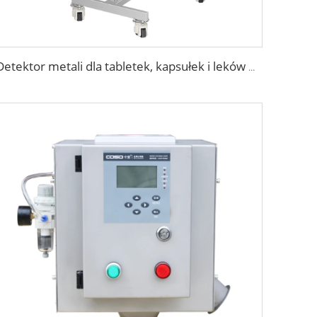
Detektor metali dla tabletek, kapsułek i leków w przemyśle farmaceutycznym