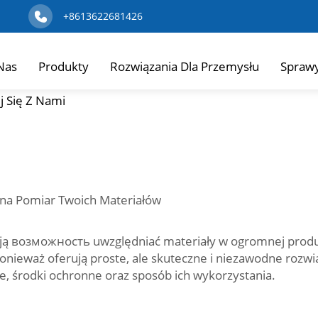
+8613622681426
Nas
Produkty
Rozwiązania Dla Przemysłu
Spraw
j Się Z Nami
 na Pomiar Twoich Materiałów
 mają возможность uwzględniać materiały w ogromnej pro
 ponieważ oferują proste, ale skuteczne i niezawodne rozw
e, środki ochronne oraz sposób ich wykorzystania.