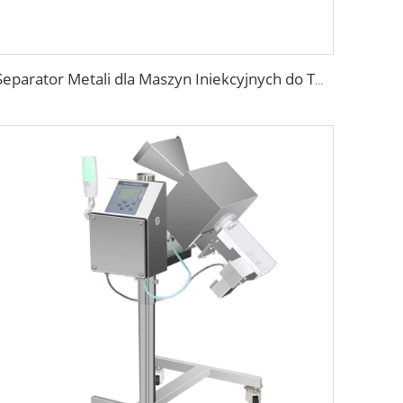
Separator Metali dla Maszyn Iniekcyjnych do Tworzyw Sztucznych z Głowicą Wolnego Spadku