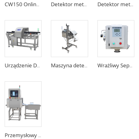
CW150 Online Maszyna sortująca wagę dynamicznie dla przemysłu spożywczego
Detektor metali i igieł dla gotowych produktów, bielizny, skarpetek i butów
Detektor metali dla tabletek, kapsułek i leków w przemyśle farmaceutycznym
Urządzenie Detekcji Metali dla Przemysłu Przetwarzania Żywności
Maszyna detekcyjna do wykrywania metali w tabletkach i pigułkach w aptece
Wrażliwy Separator Metali dla Produktów Spożywczych w Wolnym Spadku dla Granul Tworzyw Sztucznych
Przemysłowy Rentgenowy Detektor Obcych Ciał w Żywności