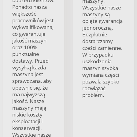
budżetu klientów.
maszyny.
Ponadto nasza
Wszystkie nasze
większość
maszyny są
pracowników jest
objęte gwarancją
wykwalifikowana,
jednoroczną.
co gwarantuje
Bezpłatnie
jakość maszyn
dostarczamy
oraz 100%
części zamienne.
punktualne
W przypadku
dostawy. Przed
uszkodzenia
wysyłką każda
maszyn szybka
maszyna jest
wymiana części
sprawdzana, aby
pozwala szybko
upewnić się, że
rozwiązać
ma najwyższą
problem.
jakość. Nasze
maszyny mają
niskie koszty
eksploatacji i
konserwacji.
Wszystkie nasze