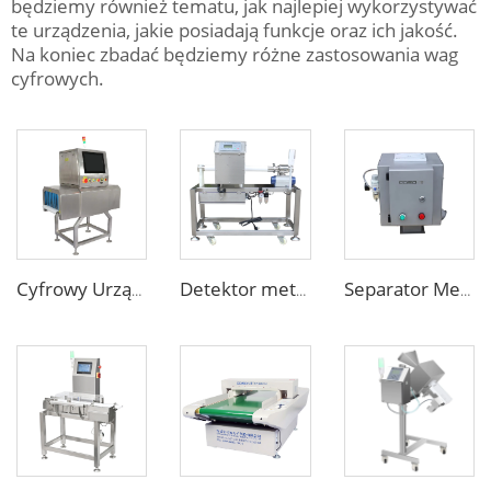
będziemy również tematu, jak najlepiej wykorzystywać
te urządzenia, jakie posiadają funkcje oraz ich jakość.
Na koniec zbadać będziemy różne zastosowania wag
cyfrowych.
Cyfrowy Urządzenie Rentgenowskie do Badania Opakowań Żywnościowych, Toreb, Butelek i Słoików
Detektor metali dla rurociągów przeznaczony do wykrywania metali w ciekłych produktach spożywczych, pasty, sosu
Separator Metali dla Maszyn Iniekcyjnych do Tworzyw Sztucznych z Głowicą Wolnego Spadku