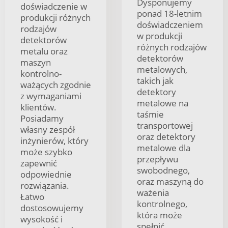
Dysponujemy
doświadczenie w
ponad 18-letnim
produkcji różnych
doświadczeniem
rodzajów
w produkcji
detektorów
różnych rodzajów
metalu oraz
detektorów
maszyn
metalowych,
kontrolno-
takich jak
ważących zgodnie
detektory
z wymaganiami
metalowe na
klientów.
taśmie
Posiadamy
transportowej
własny zespół
oraz detektory
inżynierów, który
metalowe dla
może szybko
przepływu
zapewnić
swobodnego,
odpowiednie
oraz maszyną do
rozwiązania.
ważenia
Łatwo
kontrolnego,
dostosowujemy
która może
wysokość i
spełnić