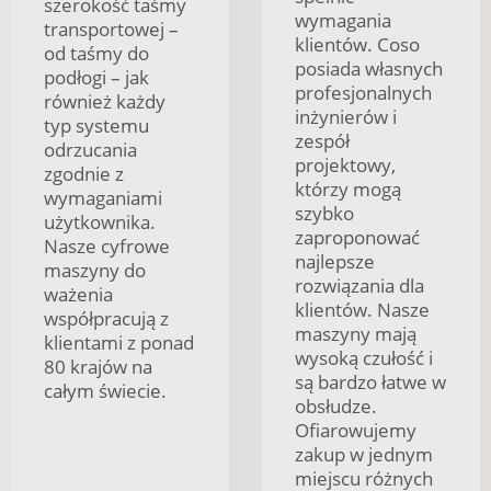
szerokość taśmy
wymagania
transportowej –
klientów. Coso
od taśmy do
posiada własnych
podłogi – jak
profesjonalnych
również każdy
inżynierów i
typ systemu
zespół
odrzucania
projektowy,
zgodnie z
którzy mogą
wymaganiami
szybko
użytkownika.
zaproponować
Nasze cyfrowe
najlepsze
maszyny do
rozwiązania dla
ważenia
klientów. Nasze
współpracują z
maszyny mają
klientami z ponad
wysoką czułość i
80 krajów na
są bardzo łatwe w
całym świecie.
obsłudze.
Ofiarowujemy
zakup w jednym
miejscu różnych