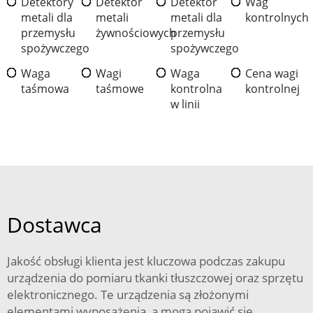
Detektory
Detektor
Detektor
Wag
metali dla
metali
metali dla
kontrolnych
przemysłu
żywnościowych
przemysłu
spożywczego
spożywczego
Waga
Wagi
Waga
Cena wagi
taśmowa
taśmowe
kontrolna
kontrolnej
w linii
Dostawca
Jakość obsługi klienta jest kluczowa podczas zakupu
urządzenia do pomiaru tkanki tłuszczowej oraz sprzętu
elektronicznego. Te urządzenia są złożonymi
elementami wyposażenia, a mogą pojawić się