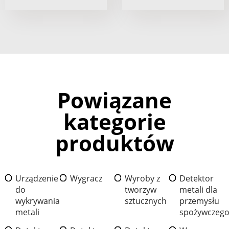
Powiązane
kategorie
produktów
Urządzenie
Wygracz
Wyroby z
Detektor
do
tworzyw
metali dla
wykrywania
sztucznych
przemysłu
metali
spożywczeg