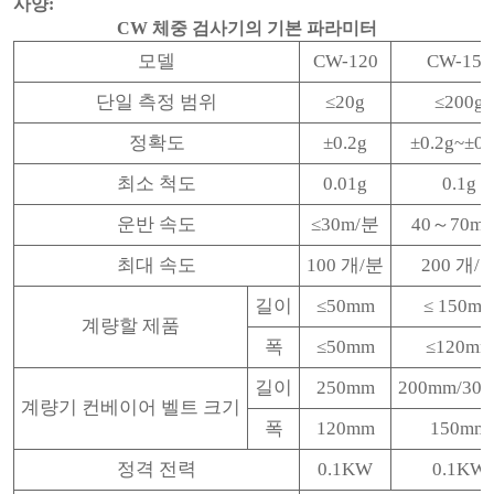
사양:
CW 체중 검사기의 기본 파라미터
모델
CW-120
CW-150
단일 측정 범위
≤20g
≤200g
정확도
±0.2g
±0.2g~±0.
최소 척도
0.01g
0.1g
운반 속도
≤30m/분
40～70m
최대 속도
100 개/분
200 개/
길이
≤50mm
≤ 150m
계량할 제품
폭
≤50mm
≤120mm
길이
250mm
200mm/30
계량기 컨베이어 벨트 크기
폭
120mm
150mm
정격 전력
0.1KW
0.1KW