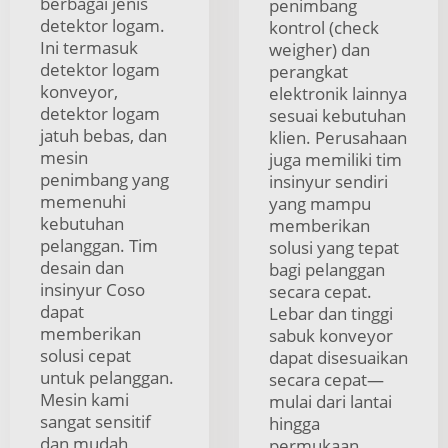
berbagai jenis
penimbang
detektor logam.
kontrol (check
Ini termasuk
weigher) dan
detektor logam
perangkat
konveyor,
elektronik lainnya
detektor logam
sesuai kebutuhan
jatuh bebas, dan
klien. Perusahaan
mesin
juga memiliki tim
penimbang yang
insinyur sendiri
memenuhi
yang mampu
kebutuhan
memberikan
pelanggan. Tim
solusi yang tepat
desain dan
bagi pelanggan
insinyur Coso
secara cepat.
dapat
Lebar dan tinggi
memberikan
sabuk konveyor
solusi cepat
dapat disesuaikan
untuk pelanggan.
secara cepat—
Mesin kami
mulai dari lantai
sangat sensitif
hingga
dan mudah
permukaan