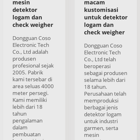
mesin
macam
detektor
kustomisasi
logam dan
untuk detektor
check weigher
logam dan
check weigher
Dongguan Coso
Electronic Tech
Dongguan Coso
Co., Ltd adalah
Electronic Tech
produsen
Co., Ltd telah
profesional sejak
beroperasi
2005. Pabrik
sebagai produsen
kami tersebar di
selama lebih dari
area seluas 4000
18 tahun.
meter persegi.
Perusahaan telah
Kami memiliki
memproduksi
lebih dari 18
berbagai jenis
tahun
detektor logam
pengalaman
untuk industri
dalam
garmen, serta
pembuatan
mesin