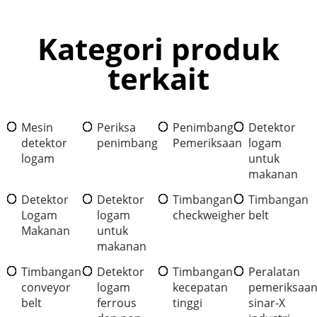
Kategori produk
terkait
Mesin
Periksa
Penimbang
Detektor
detektor
penimbang
Pemeriksaan
logam
logam
untuk
makanan
Detektor
Detektor
Timbangan
Timbangan
Logam
logam
checkweigher
belt
Makanan
untuk
makanan
Timbangan
Detektor
Timbangan
Peralatan
conveyor
logam
kecepatan
pemeriksaa
belt
ferrous
tinggi
sinar-X