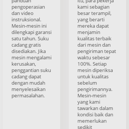
panduan
itu, para pekerja
pengoperasian
kami sebagian
dan video
besar terampil,
instruksional.
yang berarti
Mesin-mesin ini
mereka dapat
dilengkapi garansi
menjamin
satu tahun. Suku
kualitas terbaik
cadang gratis
dari mesin dan
disediakan. Jika
pengiriman tepat
mesin mengalami
waktu sebesar
kerusakan,
100%. Setiap
penggantian suku
mesin diperiksa
cadang dapat
untuk kualitas
dengan mudah
sebelum
menyelesaikan
pengirimannya.
permasalahan.
Mesin-mesin
yang kami
tawarkan dalam
kondisi baik dan
memerlukan
sedikit