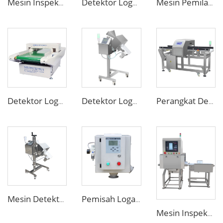
Mesin Inspeksi X-Ray Digital untuk Kantong, Botol, dan Toples Makanan
Detektor Logam Tabung Pipa Cairan Makanan Kustom untuk Pasta Saus
Mesin Pemilahan Berat Dinamis Online CW150 untuk Industri Makanan
Detektor Logam Jarum Kain Pakaian untuk Pakaian Dalam, Kaos Kaki, Sepatu yang Sudah Dikemas
Detektor Logam Obat Farmasi untuk Tablet, Kaplet, Pil, Obat
Perangkat Deteksi Detektor Logam untuk Industri Pengolahan Makanan
Mesin Detektor Logam Kaplet Pil untuk Apotek
Pemisah Logam Makanan yang Sensitif untuk Butiran dan Serpihan Plastik
Mesin Inspeksi X-Ray Industri untuk Mendeteksi Benda Asing dalam Makanan