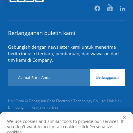
Berlangganan buletin kami
Gabunglah dengan newsletter kami untuk menerima
berita industri terbaru, pembaruan, dan wawasan dari
tim kami di Company.
Berlangganan
Hak Cipta © Dongguan Coso Electronic Technology Co., Ltd. Hak-Hak
Dilindungi
Kebijakan privasi
Gulir ke atas
We use cookies and similar tools to provide our services. If
you don't want to accept all cookies, click Personalize
cookies.