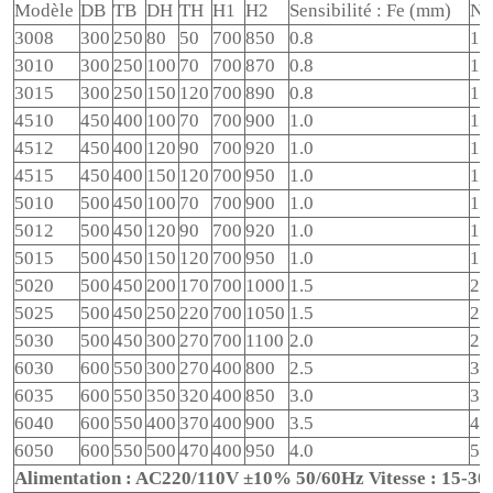
Modèle
DB
TB
DH
TH
H1
H2
Sensibilité : Fe (mm)
No
3008
300
250
80
50
700
850
0.8
1.
3010
300
250
100
70
700
870
0.8
1.
3015
300
250
150
120
700
890
0.8
1.
4510
450
400
100
70
700
900
1.0
1.
4512
450
400
120
90
700
920
1.0
1.
4515
450
400
150
120
700
950
1.0
1.
5010
500
450
100
70
700
900
1.0
1.
5012
500
450
120
90
700
920
1.0
1.
5015
500
450
150
120
700
950
1.0
1.
5020
500
450
200
170
700
1000
1.5
2.
5025
500
450
250
220
700
1050
1.5
2.
5030
500
450
300
270
700
1100
2.0
2.
6030
600
550
300
270
400
800
2.5
3.
6035
600
550
350
320
400
850
3.0
3.
6040
600
550
400
370
400
900
3.5
4.
6050
600
550
500
470
400
950
4.0
5.
Alimentation : AC220/110V ±10% 50/60Hz Vitesse : 15-30