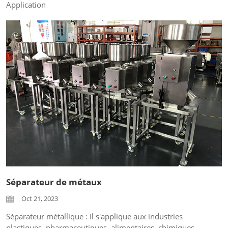
Application
Il est applicable à l'industrie pharmaceutique, comme les
comprimés, capsules, etc.
Caractéristiques du produit
1. La vitesse de traitement peut atteindre environ 15000
granulés par minute
2. Il peut traiter une variété de catégories...
Séparateur de métaux
Oct 21, 2023
Séparateur métallique : Il s'applique aux industries
plastiques, pharmaceutiques, alimentaires, chimiques,