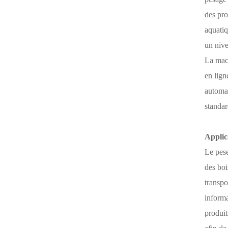
des pro
aquatiq
un nive
La mach
en lign
automat
standar
Applic
Le pese
des boi
transpo
informa
produit