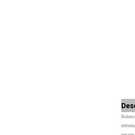
Desc
Balanc
informa
pesage 