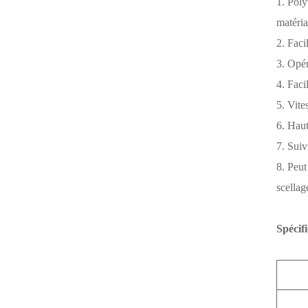
1. Poly
matéria
2. Faci
3. Opér
4. Faci
5. Vite
6. Haut
7. Suiv
8. Peut
scellag
Spécifi