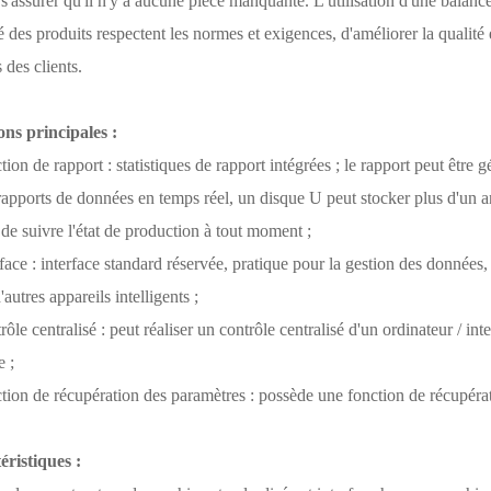
 s'assurer qu'il n'y a aucune pièce manquante. L'utilisation d'une balance
é des produits respectent les normes et exigences, d'améliorer la qualité et
s des clients.
ons principales :
tion de rapport : statistiques de rapport intégrées ; le rapport peut ê
rapports de données en temps réel, un disque U peut stocker plus d'un an 
de suivre l'état de production à tout moment ;
rface : interface standard réservée, pratique pour la gestion des donné
'autres appareils intelligents ;
rôle centralisé : peut réaliser un contrôle centralisé d'un ordinateur /
e ;
tion de récupération des paramètres : possède une fonction de récupérat
éristiques :