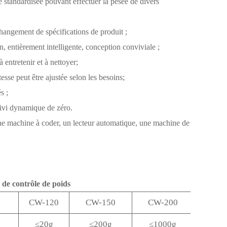
 standardisée pouvant effectuer la pesée de divers
 changement de spécifications de produit ;
, entièrement intelligente, conception conviviale ;
à entretenir et à nettoyer;
sse peut être ajustée selon les besoins;
s ;
uivi dynamique de zéro.
ne machine à coder, un lecteur automatique, une machine de
de contrôle de poids
CW-120
CW-150
CW-200
CW-3
≤20g
≤200g
≤1000g
≤300