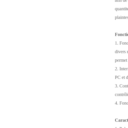
afin de
quantit
plainte
Foncti
1. Fonc
divers 
permet 
2. Inte
PC et d
3. Cont
contrôl
4. Fonc
Caract