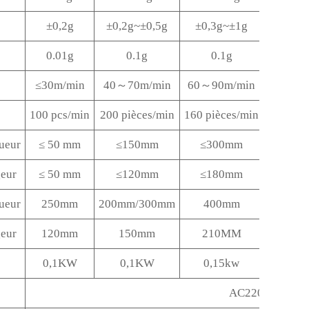
±0,2g
±0,2g~±0,5g
±0,3g~±1g
±0,5g
0.01g
0.1g
0.1g
0.1
≤30m/min
40～70m/min
60～90m/min
60～90m
100 pcs/min
200 pièces/min
160 pièces/min
80 pièc
ueur
≤ 50 mm
≤150mm
≤300mm
≤300
eur
≤ 50 mm
≤120mm
≤180mm
≤270
ueur
250mm
200mm/300mm
400mm
450 
eur
120mm
150mm
210MM
300
0,1KW
0,1KW
0,15kw
0.4
AC220V±10% 5