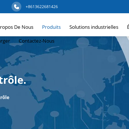
+8613622681426
Propos De Nous
Produits
Solutions industrielles
arger
Contactez-Nous
trôle.
rôle