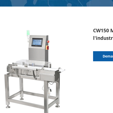
CW150 M
l'indust
Dema
d'infor