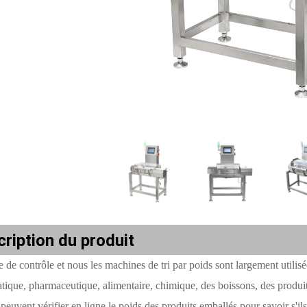
ription du produit
e de contrôle et nous
les machines de tri par poids sont largement utilisé
tique, pharmaceutique, alimentaire, chimique, des boissons, des produit
peuvent vérifier en ligne le poids des produits emballés pour savoir s'ils