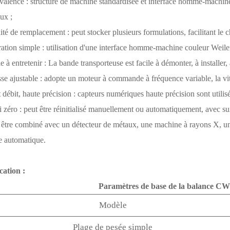
valence : structure de machine standardisée et interface homme-machine
ux ;
lité de remplacement : peut stocker plusieurs formulations, facilitant le
ation simple : utilisation d'une interface homme-machine couleur Weilen
le à entretenir : La bande transporteuse est facile à démonter, à installer, 
sse ajustable : adopte un moteur à commande à fréquence variable, la vite
 débit, haute précision : capteurs numériques haute précision sont utilisé
i zéro : peut être réinitialisé manuellement ou automatiquement, avec s
 être combiné avec un détecteur de métaux, une machine à rayons X, u
e automatique.
cation :
Paramètres de base de la balance CW 
Modèle
Plage de pesée simple