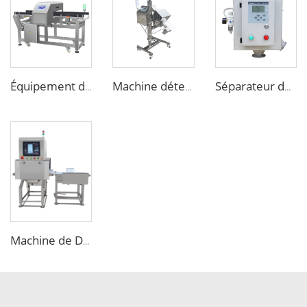
Équipement de détection de détecteur de métaux pour l'industrie de transformation alimentaire
Machine détecteur de métaux pour comprimés ou pilules en pharmacie
Séparateur de métaux sensible pour aliments en chute libre pour granulés et copeaux plastiques
Machine de Détection par Rayons X Industrielle pour la Recherche d'Objets Étrangers dans les Aliments