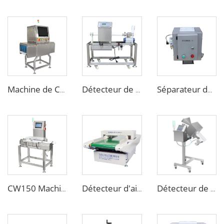
Machine de Contrôle par Rayons X Numérique pour les Emballages Alimentaires, Sacs, Bouteilles et Pots
Détecteur de métaux personnalisé pour tube de liquide alimentaire pour pâte ou sauce
Séparateur de métaux à gorge pour machines d'injection de moulage plastique
CW150 Machine de tri dynamique en ligne pour l'industrie alimentaire
Détecteur d'aiguilles en tissu pour vêtements emballés, sous-vêtements, chaussettes ou chaussures
Détecteur de métaux pharmaceutiques pour comprimés, capsules ou médicaments