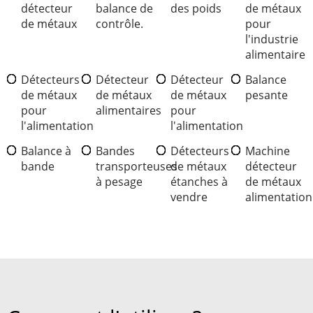
détecteur
balance de
des poids
de métaux
de métaux
contrôle.
pour
l'industrie
alimentaire
Détecteurs
Détecteur
Détecteur
Balance
de métaux
de métaux
de métaux
pesante
pour
alimentaires
pour
l'alimentation
l'alimentation
Balance à
Bandes
Détecteurs
Machine
bande
transporteuses
de métaux
détecteur
à pesage
étanches à
de métaux
vendre
alimentation