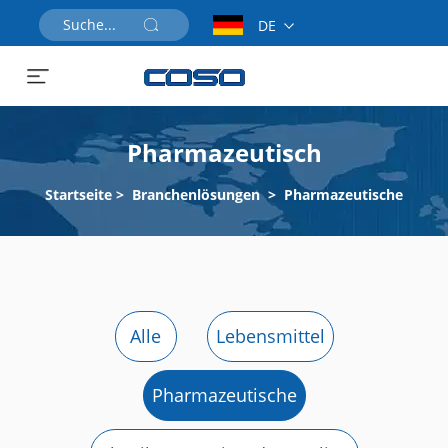
DE
Angebot anfordern
Pharmazeutisch
Startseite
>
Branchenlösungen
>
Pharmazeutische
Alle
Lebensmittel
Pharmazeutische