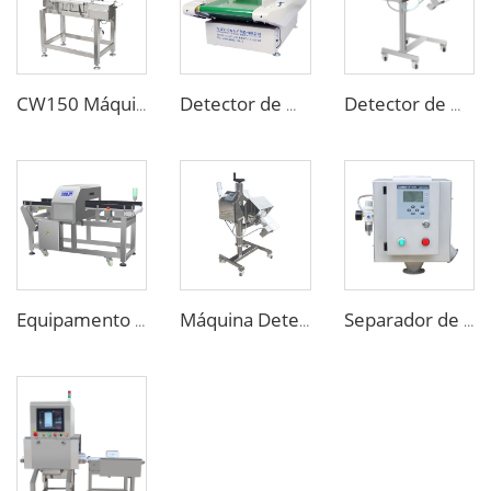
CW150 Máquina Classificadora de Peso Dinâmico Online para Indústria Alimentícia
Detector de Metal de Agulhas para Roupas em Lingeries, Meias e Calçados Embalados
Detector de Metal para Medicamentos Farmacêuticos em Comprimidos, Cápsulas e Pílulas
Equipamento de Detecção de Metais para a Indústria de Processamento de Alimentos
Máquina Detectora de Metal para Comprimidos e Pílulas Farmacêuticas
Separador de Metais Sensível para Queda Livre de Alimentos para Grânulos e Flakes Plásticos