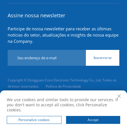
Assine nossa newsletter
Participe de nossa newsletter para receber as últimas
notícias do setor, atualizações e insights de nossa equipe
na Company.
Inscrever-se
Copyright © Dongguan Coso Electronic Technology Co., Ltd. Todos os
direitos reservados.
Política de Privacidade
Rolar para o topo
We use cookies and similar tools to provide our services. If
you don't want to accept all cookies, click Personalize
cookies.
Página Inicial
Produto
Sobre
CONTATO
Personalize cookies
Accept