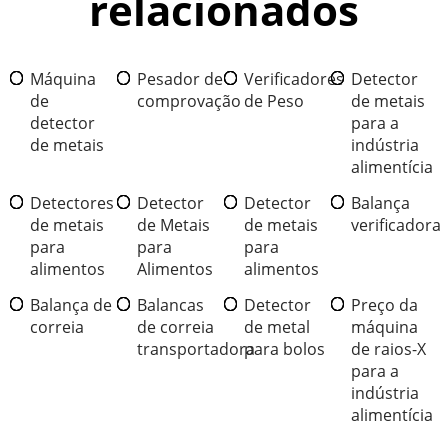
relacionados
Máquina
Pesador de
Verificadores
Detector
de
comprovação
de Peso
de metais
detector
para a
de metais
indústria
alimentícia
Detectores
Detector
Detector
Balança
de metais
de Metais
de metais
verificadora
para
para
para
alimentos
Alimentos
alimentos
Balança de
Balancas
Detector
Preço da
correia
de correia
de metal
máquina
transportadora
para bolos
de raios-X
para a
indústria
alimentícia