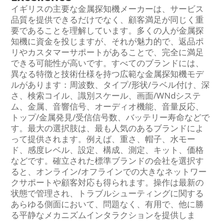
イギリスの主要な金属探知機メーカーは、サービス
品質を提供できるだけでなく、顧客満足が同じく重
要であることを理解しています。多くの人が金属探
知機に資金を投じますが、それが魅力的で、返品ポ
リやカスタマーサポートがあることで、完全に満足
できる可能性が高いです。すべてのブランドには、
異なる特徴と技術仕様を持つ広範な金属探知機モデ
ルがあります：周波数、タイプ/形状/ラベル付け、深
さ、検索コイル、識別スケール、画面/WNdシステ
ム、金属、音響信号、オーディオ機能、音量反応、
トップ/金属発見/受信信号数、バッテリー寿命などで
す。最大の選択肢は、最も人気のあるブランドによ
って提供されます。例えば、重さ、帽子、水モー
ド、感度レベル、設定、構成、測定、キット、価格
などです。確立された標準ブランドの会社を選択す
ると、オンライン/オフラインでの大きなネットワー
クサポートや顧客対応も得られます。操作は最新の
状態で管理され、トラブルシューティングに関する
あらゆる側面において、問題なく、有用で、他に勝
る平静なメカニズムインタラクションを提供しま