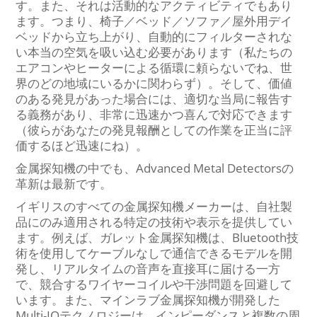
す。また、それは活動的なアクティビティでもあり
ます。つまり、椅子／ベッド／ソファ／屋外用デイ
ベッドから立ち上がり、自動的にフィルターされな
い本当の空気を吸い込む必要があります（私たちの
エアコンやヒーターによる循環に頼らないでね、世
界のどの地域にいるかに関わらず）。そして、価値
のある発見があった場合には、適切な当局に報告す
る義務があり、非常に迅速かつ喜んで対応できます
（彼らがあなたの発見報酬としての作業を正当に評
価するほど迅速にね）。
金属探知機の中でも、Advanced Metal Detectorsの
革新は最新です。
イギリスのすべての金属探知機メーカーは、自社製
品にのみ適用される特定の技術や表示を提供してい
ます。例えば、ガレット金属探知機は、Bluetooth技
術を使用してケーブルなしで通信できるモデルを開
発し、リアルタイムの音声を直接耳に届ける一方
で、競合するワイヤーコイルや干渉問題を回避して
います。また、マインラブ金属探知機が開発した
Multi-IQテクノロジーは、インピーダンスと複数の周