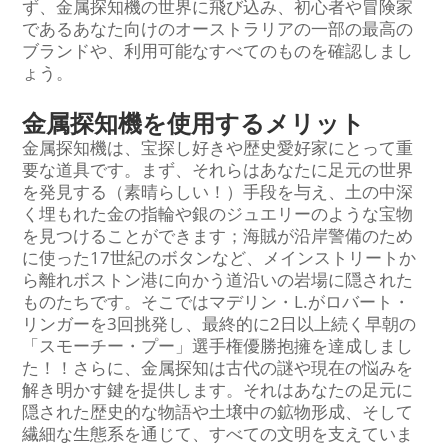
ず、金属探知機の世界に飛び込み、初心者や冒険家
であるあなた向けのオーストラリアの一部の最高の
ブランドや、利用可能なすべてのものを確認しまし
ょう。
金属探知機を使用するメリット
金属探知機は、宝探し好きや歴史愛好家にとって重
要な道具です。まず、それらはあなたに足元の世界
を発見する（素晴らしい！）手段を与え、土の中深
く埋もれた金の指輪や銀のジュエリーのような宝物
を見つけることができます；海賊が沿岸警備のため
に使った17世紀のボタンなど、メインストリートか
ら離れボストン港に向かう道沿いの岩場に隠された
ものたちです。そこではマデリン・L.がロバート・
リンガーを3回挑発し、最終的に2日以上続く早朝の
「スモーチー・プー」選手権優勝抱擁を達成しまし
た！！さらに、金属探知は古代の謎や現在の悩みを
解き明かす鍵を提供します。それはあなたの足元に
隠された歴史的な物語や土壌中の鉱物形成、そして
繊細な生態系を通じて、すべての文明を支えていま