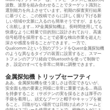
波数、波形を組み合わせることでターゲット識別と
選別能力を向上させています。初期の探査実行結果
に基づくと、この投稿でさらに詳しく掘り下げる新
しい領域や文脈に入るのも簡単そうですが、まもな
く出航します... XP金属探知機は、長時間使用しても
快適なように軽量で目的別に設計されており、高速
信号処理を採用することで必要な検出作業を超えた
深さや感度を得ることができます。一方で、
Qualcomm 2という別のブランドをQuest金属探知機
のような異なるタイプの装置に設置すると、スマー
トフォンのアプリ経由でBluetoothを使って制御で
き、設定のすべてを非常に簡単に調整できます。
金属探知機 トリップセーフティ
ああ、金属探知機を使う楽しさは否定できないが、
安全面も他の要素と同様に非常に重要である... 商品
を持参すること（サボテンの実を採るときは厚手の
手袋を着用し、頑丈なブーツと帽子やキャップを被
ること。日陰がない場所では日焼け止めクリームと
虫除けスプレーを使用することで、植物のトゲによ