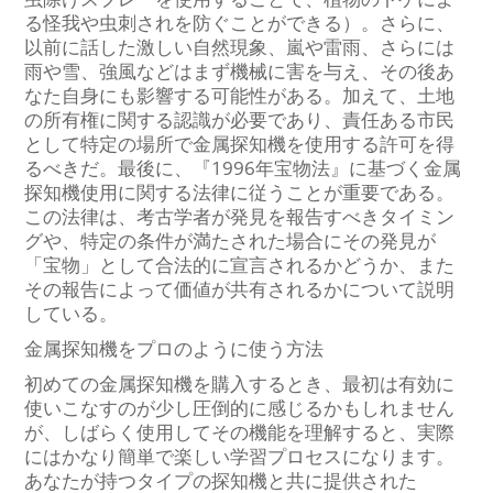
る怪我や虫刺されを防ぐことができる）。さらに、
以前に話した激しい自然現象、嵐や雷雨、さらには
雨や雪、強風などはまず機械に害を与え、その後あ
なた自身にも影響する可能性がある。加えて、土地
の所有権に関する認識が必要であり、責任ある市民
として特定の場所で金属探知機を使用する許可を得
るべきだ。最後に、『1996年宝物法』に基づく金属
探知機使用に関する法律に従うことが重要である。
この法律は、考古学者が発見を報告すべきタイミン
グや、特定の条件が満たされた場合にその発見が
「宝物」として合法的に宣言されるかどうか、また
その報告によって価値が共有されるかについて説明
している。
金属探知機をプロのように使う方法
初めての金属探知機を購入するとき、最初は有効に
使いこなすのが少し圧倒的に感じるかもしれません
が、しばらく使用してその機能を理解すると、実際
にはかなり簡単で楽しい学習プロセスになります。
あなたが持つタイプの探知機と共に提供された