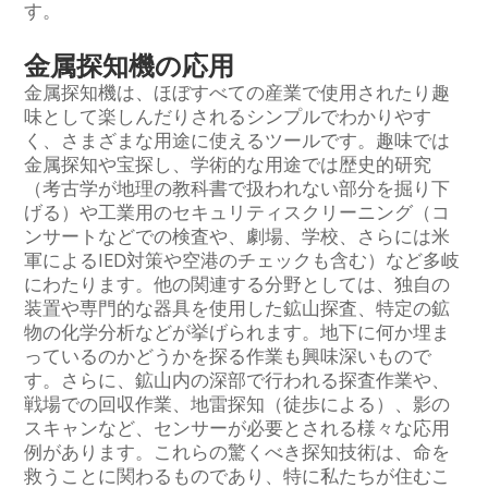
す。
金属探知機の応用
金属探知機は、ほぼすべての産業で使用されたり趣
味として楽しんだりされるシンプルでわかりやす
く、さまざまな用途に使えるツールです。趣味では
金属探知や宝探し、学術的な用途では歴史的研究
（考古学が地理の教科書で扱われない部分を掘り下
げる）や工業用のセキュリティスクリーニング（コ
ンサートなどでの検査や、劇場、学校、さらには米
軍によるIED対策や空港のチェックも含む）など多岐
にわたります。他の関連する分野としては、独自の
装置や専門的な器具を使用した鉱山探査、特定の鉱
物の化学分析などが挙げられます。地下に何か埋ま
っているのかどうかを探る作業も興味深いもので
す。さらに、鉱山内の深部で行われる探査作業や、
戦場での回収作業、地雷探知（徒歩による）、影の
スキャンなど、センサーが必要とされる様々な応用
例があります。これらの驚くべき探知技術は、命を
救うことに関わるものであり、特に私たちが住むこ