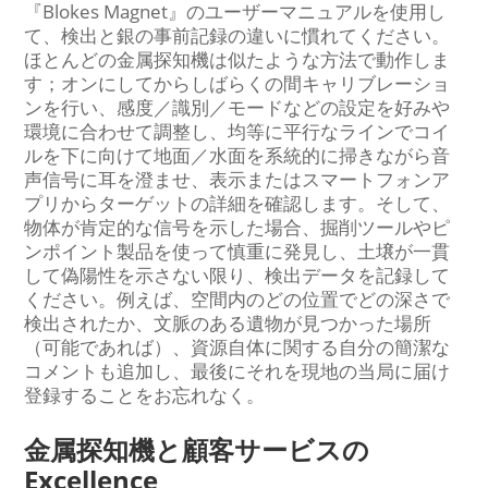
『Blokes Magnet』のユーザーマニュアルを使用し
て、検出と銀の事前記録の違いに慣れてください。
ほとんどの金属探知機は似たような方法で動作しま
す；オンにしてからしばらくの間キャリブレーショ
ンを行い、感度／識別／モードなどの設定を好みや
環境に合わせて調整し、均等に平行なラインでコイ
ルを下に向けて地面／水面を系統的に掃きながら音
声信号に耳を澄ませ、表示またはスマートフォンア
プリからターゲットの詳細を確認します。そして、
物体が肯定的な信号を示した場合、掘削ツールやピ
ンポイント製品を使って慎重に発見し、土壌が一貫
して偽陽性を示さない限り、検出データを記録して
ください。例えば、空間内のどの位置でどの深さで
検出されたか、文脈のある遺物が見つかった場所
（可能であれば）、資源自体に関する自分の簡潔な
コメントも追加し、最後にそれを現地の当局に届け
登録することをお忘れなく。
金属探知機と顧客サービスの
Excellence