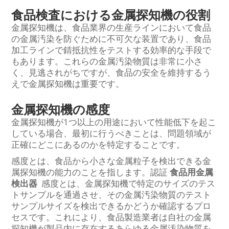
食品検査における金属探知機の役割
金属探知機は、食品業界の生産ラインにおいて食品
の金属汚染を防ぐために不可欠な装置であり、食品
加工ラインで錆抵抗性をテストする効率的な手段で
もあります。これらの金属汚染物質は非常に小さ
く、見逃されがちですが、食品の安全を維持するう
えで金属探知機は重要です。
金属探知機の感度
金属探知機が1つ以上の用途において性能低下を起こ
している場合、最初に行うべきことは、問題領域が
正確にどこにあるのかを特定することです。
感度とは、食品から小さな金属粒子を検出できる金
属探知機の能力のことを指します。認証
食品用金属
検出器
感度とは、金属探知機で特定のサイズのテス
トサンプルを通過させ、その金属汚染物質のテスト
サンプルサイズを検出できるかどうか確認するプロ
セスです。これにより、食品製造業者は自社の金属
探知機が製品内に存在するあらゆる金属汚染物質を