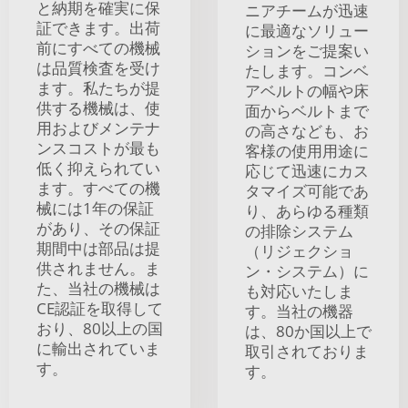
と納期を確実に保
ニアチームが迅速
証できます。出荷
に最適なソリュー
前にすべての機械
ションをご提案い
は品質検査を受け
たします。コンベ
ます。私たちが提
アベルトの幅や床
供する機械は、使
面からベルトまで
用およびメンテナ
の高さなども、お
ンスコストが最も
客様の使用用途に
低く抑えられてい
応じて迅速にカス
ます。すべての機
タマイズ可能であ
械には1年の保証
り、あらゆる種類
があり、その保証
の排除システム
期間中は部品は提
（リジェクショ
供されません。ま
ン・システム）に
た、当社の機械は
も対応いたしま
CE認証を取得して
す。当社の機器
おり、80以上の国
は、80か国以上で
に輸出されていま
取引されておりま
す。
す。