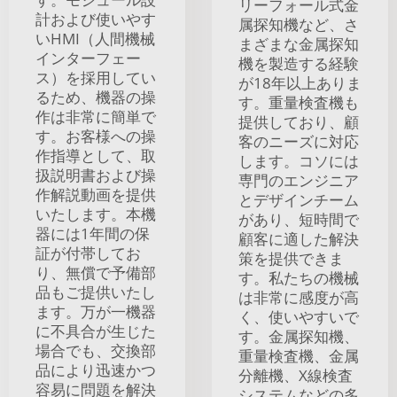
リーフォール式金
計および使いやす
属探知機など、さ
いHMI（人間機械
まざまな金属探知
インターフェー
機を製造する経験
ス）を採用してい
が18年以上ありま
るため、機器の操
す。重量検査機も
作は非常に簡単で
提供しており、顧
す。お客様への操
客のニーズに対応
作指導として、取
します。コソには
扱説明書および操
専門のエンジニア
作解説動画を提供
とデザインチーム
いたします。本機
があり、短時間で
器には1年間の保
顧客に適した解決
証が付帯してお
策を提供できま
り、無償で予備部
す。私たちの機械
品もご提供いたし
は非常に感度が高
ます。万が一機器
く、使いやすいで
に不具合が生じた
す。金属探知機、
場合でも、交換部
重量検査機、金属
品により迅速かつ
分離機、X線検査
容易に問題を解決
システムなどの多