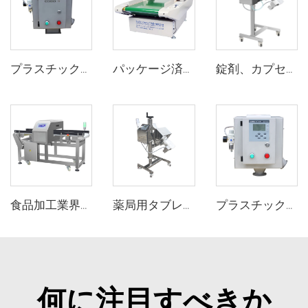
プラスチック成形射出機用フリーフォール型金属分離機
パッケージ済みの下着、靴下、靴用ファブリック衣類針金属検出器
錠剤、カプセル、ピル薬用医薬品金属検出器
食品加工業界向け金属探知機検出装置
薬局用タブレットピル金属検出器
プラスチックペレット、フレーク用感度の高いフリーフォール食品金属分離機
何に注目すべきか