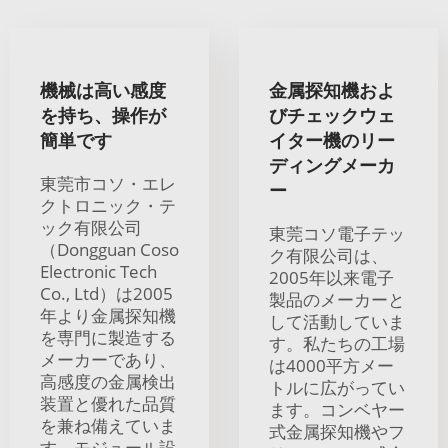
機械は高い感度
金属探知機およ
を持ち、操作が
びチェックウェ
簡単です
イター機のリー
ディングメーカ
東莞市コソ・エレ
ー
クトロニック・テ
ック有限公司
東莞コソ電子テッ
（Dongguan Coso
ク有限公司は、
Electronic Tech
2005年以来電子
Co., Ltd）は2005
製品のメーカーと
年より金属探知機
して活動していま
を専門に製造する
す。私たちの工場
メーカーであり、
は4000平方メー
高感度の金属検出
トルに広がってい
装置と優れた品質
ます。コンベヤー
を兼ね備えていま
式金属探知機やフ
す。モジュール設