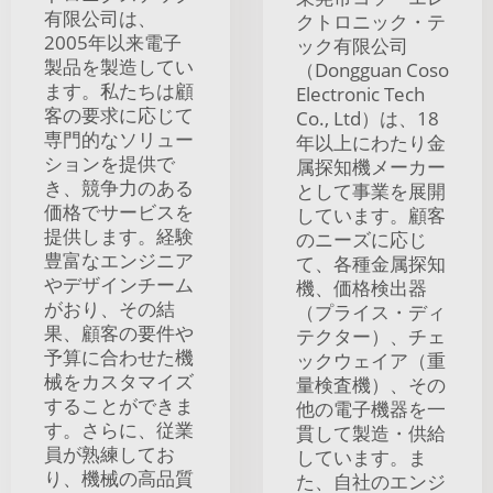
有限公司は、
クトロニック・テ
2005年以来電子
ック有限公司
製品を製造してい
（Dongguan Coso
ます。私たちは顧
Electronic Tech
客の要求に応じて
Co., Ltd）は、18
専門的なソリュー
年以上にわたり金
ションを提供で
属探知機メーカー
き、競争力のある
として事業を展開
価格でサービスを
しています。顧客
提供します。経験
のニーズに応じ
豊富なエンジニア
て、各種金属探知
やデザインチーム
機、価格検出器
がおり、その結
（プライス・ディ
果、顧客の要件や
テクター）、チェ
予算に合わせた機
ックウェイア（重
械をカスタマイズ
量検査機）、その
することができま
他の電子機器を一
す。さらに、従業
貫して製造・供給
員が熟練してお
しています。ま
り、機械の高品質
た、自社のエンジ