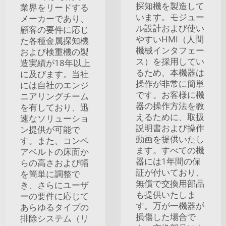
探知機を製造して
業界をリードする
います。モジュー
メーカーであり、
ル設計および使い
顧客の要件に応じ
やすいHMI（人間
た各種金属探知機
機械インタフェー
および検重機の製
ス）を採用してい
造実績が18年以上
るため、本機器は
に及びます。当社
操作が非常に簡単
には自社のエンジ
です。お客様に機
ニアリングチーム
器の操作方法を教
を有しており、迅
えるために、取扱
速なソリューショ
説明書および操作
ン提供が可能で
動画を提供いたし
す。また、コンベ
ます。すべての機
アベルトの床面か
器には1年間の保
らの高さおよび幅
証が付いており、
を簡単に調整で
無償で交換用部品
き、さらにユーザ
も提供いたしま
ーの要件に応じて
す。万が一機器が
あらゆるタイプの
損傷した場合で
排除システム（リ