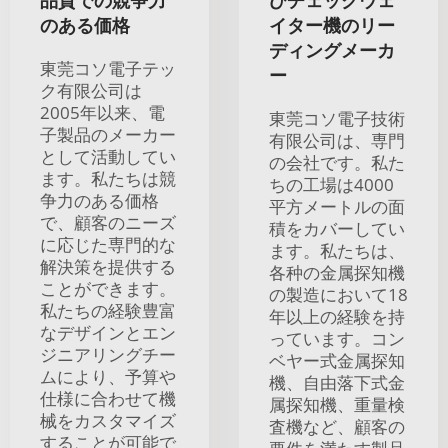
品質での競争力
びチェックウェ
のある価格
イター機のリー
ディングメーカ
東莞コソ電子テッ
ー
ク有限公司は
2005年以来、電
東莞コソ電子技術
子製品のメーカー
有限公司は、専門
として活動してい
の会社です。私た
ます。私たちは競
ちの工場は4000
争力のある価格
平方メートルの面
で、顧客のニーズ
積をカバーしてい
に応じた専門的な
ます。私たちは、
解決策を提供する
各种の金属探知機
ことができます。
の製造において18
私たちの経験豊富
年以上の経験を持
なデザインとエン
っています。コン
ジニアリングチー
ベヤー式金属探知
ムにより、予算や
機、自由落下式金
仕様に合わせて機
属探知機、重量検
械をカスタマイズ
査機など、顧客の
することが可能で