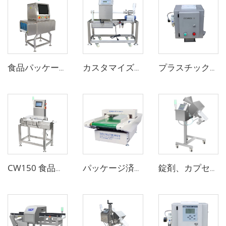
食品パッケージ袋・瓶・ジャー用デジタルX線検査機
カスタマイズ可能なチューブ液体食品用金属検出器ペーストソース用
プラスチック成形射出機用フリーフォール型金属分離機
CW150 食品産業向けオンライン動的重量ソート機
パッケージ済みの下着、靴下、靴用ファブリック衣類針金属検出器
錠剤、カプセル、ピル薬用医薬品金属検出器