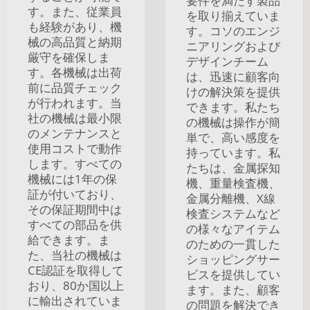
要件を満たす製品
す。また、従業員
を取り揃えていま
も経験があり、機
す。コソのエンジ
械の高品質と納期
ニアリングおよび
厳守を確保しま
デザインチーム
す。各機械は出荷
は、迅速に顧客向
前に品質チェック
けの解決策を提供
が行われます。当
できます。私たち
社の機械は最小限
の機械は操作が簡
のメンテナンスと
単で、高い感度を
使用コストで動作
持っています。私
します。すべての
たちは、金属探知
機械には1年の保
機、重量検査機、
証が付いており、
金属分離機、X線
その保証期間中は
検査システムなど
すべての部品を供
の様々なアイテム
給できます。ま
のための一貫した
た、当社の機械は
ショッピングサー
CE認証を取得して
ビスを提供してい
おり、80か国以上
ます。また、顧客
に輸出されていま
の問題を解決でき