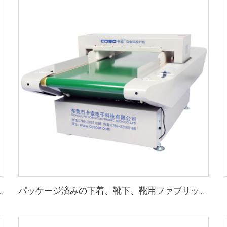
けオンライン動的重量ソート機
パッケージ済みの下着、靴下、靴用ファブリック衣類針金属検出器