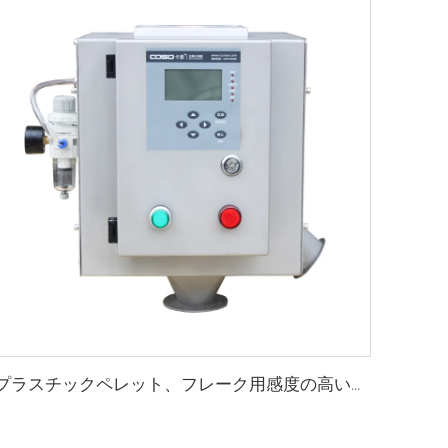
プラスチックペレット、フレーク用感度の高いフリーフォール食品金属分離機