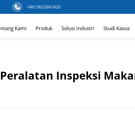
+8613622681426
ntang Kami
Produk
Solusi Industri
Studi Kasus
 Peralatan Inspeksi Mak