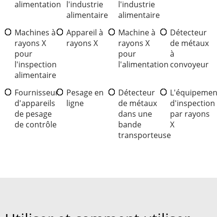
alimentation
l'industrie
l'industrie
alimentaire
alimentaire
Machines à
Appareil à
Machine à
Détecteur
rayons X
rayons X
rayons X
de métaux
pour
pour
à
l'inspection
l'alimentation
convoyeur
alimentaire
Fournisseur
Pesage en
Détecteur
L'équipemen
d'appareils
ligne
de métaux
d'inspection
de pesage
dans une
par rayons
de contrôle
bande
X
transporteuse