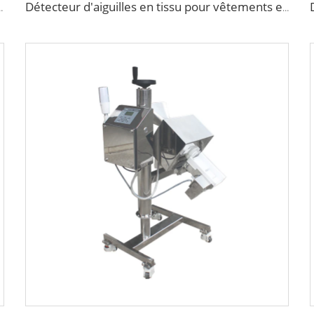
liquide alimentaire pour pâte ou sauce
Détecteur d'aiguilles en tissu pour vêtements emballés, sous-vêtements, chaussettes ou chaussures