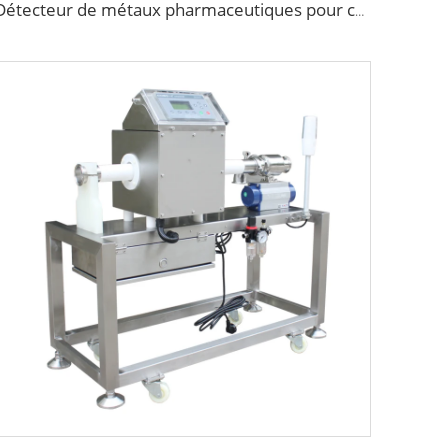
Détecteur de métaux pharmaceutiques pour comprimés, capsules ou médicaments